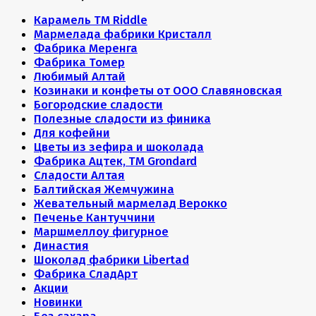
Карамель ТМ Riddle
Мармелада фабрики Кристалл
Фабрика Меренга
Фабрика Томер
Любимый Алтай
Козинаки и конфеты от ООО Славяновская
Богородские сладости
Полезные сладости из финика
Для кофейни
Цветы из зефира и шоколада
Фабрика Ацтек, ТМ Grondard
Сладости Алтая
Балтийская Жемчужина
Жевательный мармелад Верокко
Печенье Кантуччини
Маршмеллоу фигурное
Династия
Шоколад фабрики Libertad
Фабрика СладАрт
Акции
Новинки