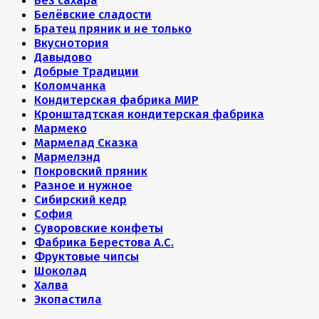
Без сахара
Белёвские сладости
Братец пряник и не только
Вкуснотория
Давыдово
Добрые Традиции
Коломчанка
Кондитерская фабрика МИР
Кронштадтская кондитерская фабрика
Мармеко
Мармелад Сказка
Мармелэнд
Покровский пряник
Разное и нужное
Сибирский кедр
София
Суворовские конфеты
Фабрика Берестова А.С.
Фруктовые чипсы
Шоколад
Халва
Экопастила