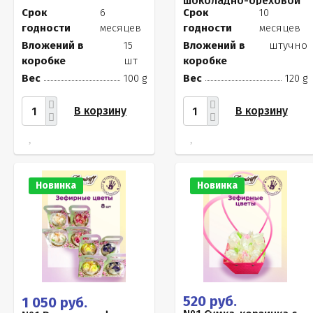
шоколадно-ореховой
начинкой, 120г
Срок
6
Срок
10
годности
месяцев
годности
месяцев
Вложений в
15
Вложений в
штучно
коробке
шт
коробке
Вес
100 g
Вес
120 g
В корзину
В корзину
Новинка
Новинка
520 руб.
1 050 руб.