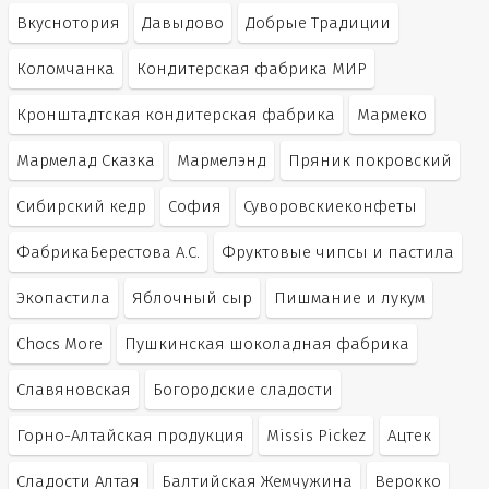
Вкуснотория
Давыдово
Добрые Традиции
Коломчанка
Кондитерская фабрика МИР
Кронштадтская кондитерская фабрика
Мармеко
Мармелад Сказка
Мармелэнд
Пряник покровский
Сибирский кедр
София
Суворовскиеконфеты
ФабрикаБерестова А.С.
Фруктовые чипсы и пастила
Экопастила
Яблочный сыр
Пишмание и лукум
Chocs More
Пушкинская шоколадная фабрика
Славяновская
Богородские сладости
Горно-Алтайская продукция
Missis Pickez
Ацтек
Сладости Алтая
Балтийская Жемчужина
Верокко