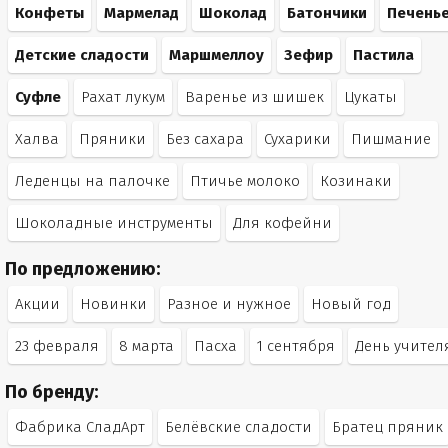
Конфеты
Мармелад
Шоколад
Батончики
Печень
Детские сладости
Маршмеллоу
Зефир
Пастила
Суфле
Рахат лукум
Варенье из шишек
Цукаты
Халва
Пряники
Без сахара
Сухарики
Пишмание
Леденцы на палочке
Птичье молоко
Козинаки
Шоколадные инструменты
Для кофейни
По предложению:
Акции
Новинки
Разное и нужное
Новый год
23 февраля
8 марта
Пасха
1 сентября
День учител
По бренду:
Фабрика СладАрт
Белёвские сладости
Братец пряник