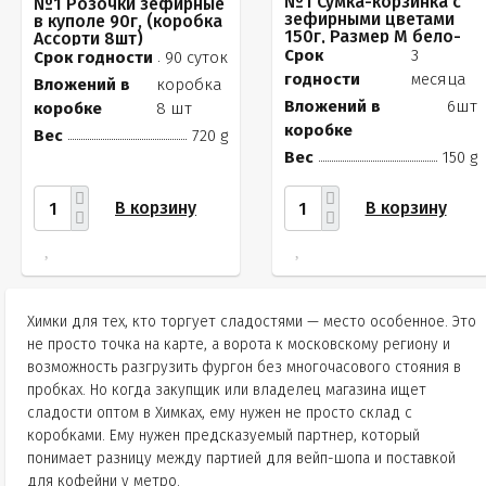
№1 Сумка-корзинка с
№1 Розочки зефирные
зефирными цветами
в куполе 90г, (коробка
150г, Размер М бело-
Ассорти 8шт)
розовые бутоны
Срок
3
Срок годности
90 суток
годности
месяца
Вложений в
коробка
Вложений в
6шт
коробке
8 шт
коробке
Вес
720 g
Вес
150 g
В корзину
В корзину
Химки для тех, кто торгует сладостями — место особенное. Это
не просто точка на карте, а ворота к московскому региону и
возможность разгрузить фургон без многочасового стояния в
пробках. Но когда закупщик или владелец магазина ищет
сладости оптом в Химках, ему нужен не просто склад с
коробками. Ему нужен предсказуемый партнер, который
понимает разницу между партией для вейп-шопа и поставкой
для кофейни у метро.