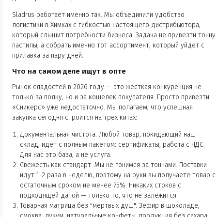
Sladrus работает именно так. Мы объединили удобство
логистики в Химках с гибкостью настоящего дистрибьютора,
который слышит потребности бизнеса. Задача не привезти тонну
пастилы, а собрать именно тот ассортимент, который уйдет с
прилавка за пару дней.
Что на самом деле ищут в опте
Рынок сладостей в 2026 году — это жесткая конкуренция не
только за полку, но и за кошелек покупателя. Просто привезти
«Сникерс» уже недостаточно. Мы полагаем, что успешная
закупка сегодня строится на трех китах:
Документальная чистота. Любой товар, покидающий наш
склад, идет с полным пакетом: сертификаты, работа с НДС.
Для нас это база, а не услуга.
Свежесть как стандарт. Мы не гонимся за тоннами. Поставки
идут 1-2 раза в неделю, поэтому на руки вы получаете товар с
остаточным сроком не менее 75%. Никаких стоков с
подходящей датой — только то, что не залежится.
Товарная матрица без "мертвых душ". Зефир в шоколаде,
смоква, лукум, натуральные конфеты, продукция без сахара.