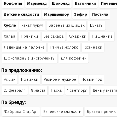
Конфеты
Мармелад
Шоколад
Батончики
Печень
Детские сладости
Маршмеллоу
Зефир
Пастила
Суфле
Рахат лукум
Варенье из шишек
Цукаты
Халва
Пряники
Без сахара
Сухарики
Пишмание
Леденцы на палочке
Птичье молоко
Козинаки
Шоколадные инструменты
Для кофейни
По предложению:
Акции
Новинки
Разное и нужное
Новый год
23 февраля
8 марта
Пасха
1 сентября
День учител
По бренду:
Фабрика СладАрт
Белёвские сладости
Братец пряник