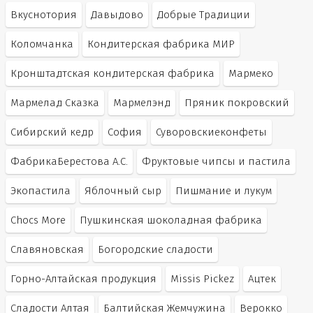
Вкуснотория
Давыдово
Добрые Традиции
Коломчанка
Кондитерская фабрика МИР
Кронштадтская кондитерская фабрика
Мармеко
Мармелад Сказка
Мармелэнд
Пряник покровский
Сибирский кедр
София
Суворовскиеконфеты
ФабрикаБерестова А.С.
Фруктовые чипсы и пастила
Экопастила
Яблочный сыр
Пишмание и лукум
Chocs More
Пушкинская шоколадная фабрика
Славяновская
Богородские сладости
Горно-Алтайская продукция
Missis Pickez
Ацтек
Сладости Алтая
Балтийская Жемчужина
Верокко