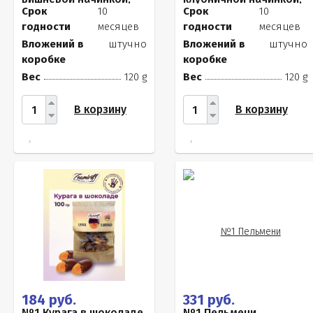
120г
120г
Срок
10
Срок
10
годности
месяцев
годности
месяцев
Вложений в
штучно
Вложений в
штучно
коробке
коробке
Вес
120 g
Вес
120 g
В корзину
В корзину
184 руб.
331 руб.
№1 Курага в шоколаде,
№1 Пельмени