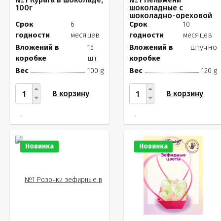
100г
шоколадные с
шоколадно-ореховой
начинкой, 120г
Срок
6
Срок
10
годности
месяцев
годности
месяцев
Вложений в
15
Вложений в
штучно
коробке
шт
коробке
Вес
100 g
Вес
120 g
В корзину
В корзину
Новинка
Новинка