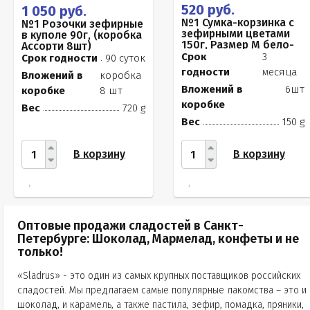
520 руб.
1 050 руб.
№1 Сумка-корзинка с
№1 Розочки зефирные
зефирными цветами
в куполе 90г, (коробка
150г, Размер М бело-
Ассорти 8шт)
розовые бутоны
Срок
3
Срок годности
90 суток
годности
месяца
Вложений в
коробка
Вложений в
6шт
коробке
8 шт
коробке
Вес
720 g
Вес
150 g
В корзину
В корзину
Оптовые продажи сладостей в Санкт-
Петербурге: Шоколад, Мармелад, конфеты и не
только!
«Sladrus» - это один из самых крупных поставщиков российских
сладостей. Мы предлагаем самые популярные лакомства – это и
шоколад, и карамель, а также пастила, зефир, помадка, пряники,