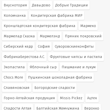
Вкуснотория
Давыдово
Добрые Традиции
Коломчанка
Кондитерская фабрика МИР
Кронштадтская кондитерская фабрика
Мармеко
Мармелад Сказка
Мармелэнд
Пряник покровский
Сибирский кедр
София
Суворовскиеконфеты
ФабрикаБерестова А.С.
Фруктовые чипсы и пастила
Экопастила
Яблочный сыр
Пишмание и лукум
Chocs More
Пушкинская шоколадная фабрика
Славяновская
Богородские сладости
Горно-Алтайская продукция
Missis Pickez
Ацтек
Сладости Алтая
Балтийская Жемчужина
Верокко