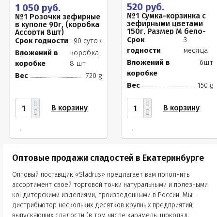
520 руб.
1 050 руб.
№1 Сумка-корзинка с
№1 Розочки зефирные
зефирными цветами
в куполе 90г, (коробка
150г, Размер М бело-
Ассорти 8шт)
розовые бутоны
Срок
3
Срок годности
90 суток
годности
месяца
Вложений в
коробка
Вложений в
6шт
коробке
8 шт
коробке
Вес
720 g
Вес
150 g
В корзину
В корзину
Оптовые продажи сладостей в Екатеринбурге
Оптовый поставщик «Sladrus» предлагает вам пополнить
ассортимент своей торговой точки натуральными и полезными
кондитерскими изделиями, произведенными в России. Мы -
дистрибьютор нескольких десятков крупных предприятий,
выпускающих сладости (в том числе карамель, шоколад,