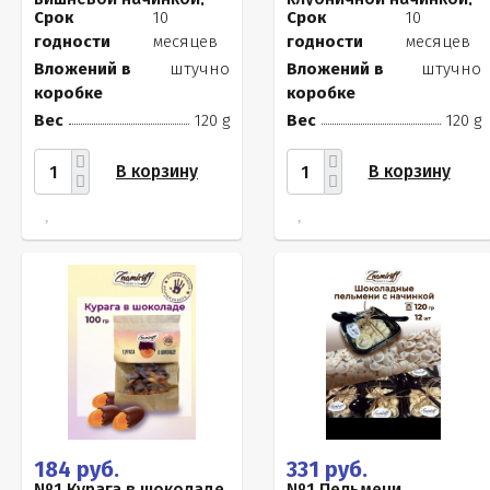
120г
120г
Срок
10
Срок
10
годности
месяцев
годности
месяцев
Вложений в
штучно
Вложений в
штучно
коробке
коробке
Вес
120 g
Вес
120 g
В корзину
В корзину
184 руб.
331 руб.
№1 Курага в шоколаде,
№1 Пельмени