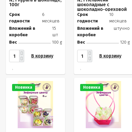
100г
шоколадные с
шоколадно-ореховой
начинкой, 120г
Срок
6
Срок
10
годности
месяцев
годности
месяцев
Вложений в
15
Вложений в
штучно
коробке
шт
коробке
Вес
100 g
Вес
120 g
В корзину
В корзину
Новинка
Новинка