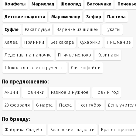
Конфеты
Мармелад
Шоколад
Батончики
Печень
Детские сладости
Маршмеллоу
Зефир
Пастила
Суфле
Рахат лукум
Варенье из шишек
Цукаты
Халва
Пряники
Без сахара
Сухарики
Пишмание
Леденцы на палочке
Птичье молоко
Козинаки
Шоколадные инструменты
Для кофейни
По предложению:
Акции
Новинки
Разное и нужное
Новый год
23 февраля
8 марта
Пасха
1 сентября
День учител
По бренду:
Фабрика СладАрт
Белёвские сладости
Братец пряник