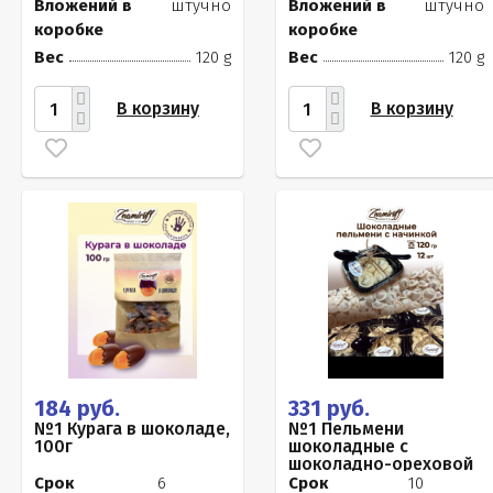
Вложений в
штучно
Вложений в
штучно
коробке
коробке
Вес
120 g
Вес
120 g
В корзину
В корзину
184 руб.
331 руб.
№1 Курага в шоколаде,
№1 Пельмени
100г
шоколадные с
шоколадно-ореховой
начинкой, 120г
Срок
6
Срок
10