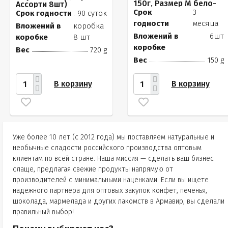
150г, Размер М бело-
Ассорти 8шт)
розовые бутоны
Срок
3
Срок годности
90 суток
годности
месяца
Вложений в
коробка
Вложений в
6шт
коробке
8 шт
коробке
Вес
720 g
Вес
150 g
В корзину
В корзину
Уже более 10 лет (с 2012 года) мы поставляем натуральные и
необычные сладости российского производства оптовым
клиентам по всей стране. Наша миссия — сделать ваш бизнес
слаще, предлагая свежие продукты напрямую от
производителей с минимальными наценками. Если вы ищете
надежного партнера для оптовых закупок конфет, печенья,
шоколада, мармелада и других лакомств в Армавир, вы сделали
правильный выбор!