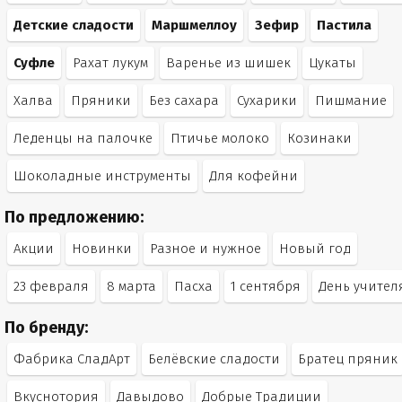
Детские сладости
Маршмеллоу
Зефир
Пастила
Суфле
Рахат лукум
Варенье из шишек
Цукаты
Халва
Пряники
Без сахара
Сухарики
Пишмание
Леденцы на палочке
Птичье молоко
Козинаки
Шоколадные инструменты
Для кофейни
По предложению:
Акции
Новинки
Разное и нужное
Новый год
23 февраля
8 марта
Пасха
1 сентября
День учител
По бренду:
Фабрика СладАрт
Белёвские сладости
Братец пряник
Вкуснотория
Давыдово
Добрые Традиции