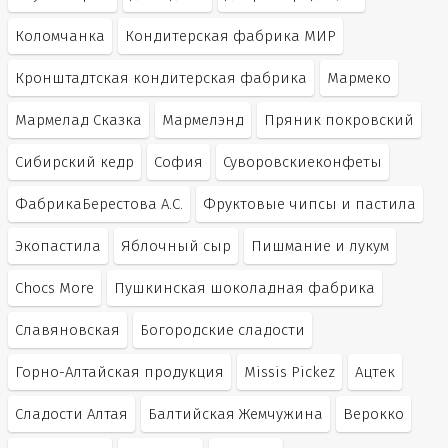
Коломчанка
Кондитерская фабрика МИР
Кронштадтская кондитерская фабрика
Мармеко
Мармелад Сказка
Мармелэнд
Пряник покровский
Сибирский кедр
София
Суворовскиеконфеты
ФабрикаБерестова А.С.
Фруктовые чипсы и пастила
Экопастила
Яблочный сыр
Пишмание и лукум
Chocs More
Пушкинская шоколадная фабрика
Славяновская
Богородские сладости
Горно-Алтайская продукция
Missis Pickez
Ацтек
Сладости Алтая
Балтийская Жемчужина
Верокко