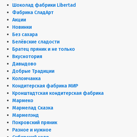
Шоколад фабрики Libertad
Фабрика СладАрт
Акции
Новинки
Без сахара
Белёвские сладости
Братец пряник и не только
Вкуснотория
Давыдово
Добрые Традиции
Коломчанка
Кондитерская фабрика МИР
Кронштадтская кондитерская фабрика
Мармеко
Мармелад Сказка
Мармелэнд
Покровский пряник
Разное и нужное