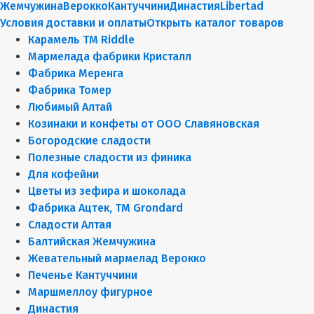
Жемчужина
Верокко
Кантуччини
Династия
Libertad
Условия доставки и оплаты
Открыть каталог товаров
Карамель ТМ Riddle
Мармелада фабрики Кристалл
Фабрика Меренга
Фабрика Томер
Любимый Алтай
Козинаки и конфеты от ООО Славяновская
Богородские сладости
Полезные сладости из финика
Для кофейни
Цветы из зефира и шоколада
Фабрика Ацтек, ТМ Grondard
Сладости Алтая
Балтийская Жемчужина
Жевательный мармелад Верокко
Печенье Кантуччини
Маршмеллоу фигурное
Династия