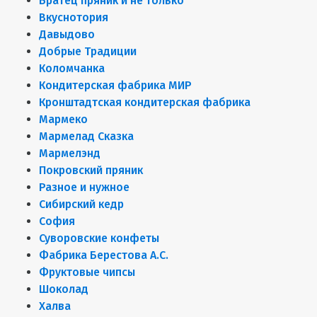
Братец пряник и не только
Вкуснотория
Давыдово
Добрые Традиции
Коломчанка
Кондитерская фабрика МИР
Кронштадтская кондитерская фабрика
Мармеко
Мармелад Сказка
Мармелэнд
Покровский пряник
Разное и нужное
Сибирский кедр
София
Суворовские конфеты
Фабрика Берестова А.С.
Фруктовые чипсы
Шоколад
Халва