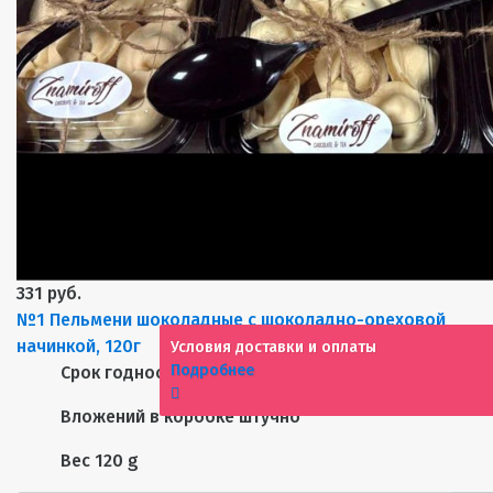
331 руб.
№1 Пельмени шоколадные с шоколадно-ореховой
начинкой, 120г
Условия доставки и оплаты
Подробнее
Срок годности
10 месяцев
Вложений в коробке
штучно
Вес
120 g