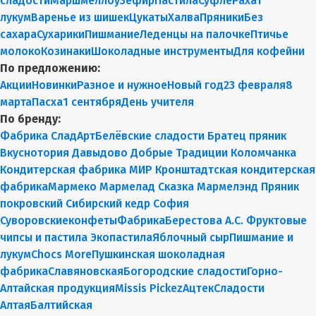
сладости
Маршмеллоу
Зефир
Пастила
Суфле
Рахат
лукум
Варенье из шишек
Цукаты
Халва
Пряники
Без
сахара
Сухарики
Пишмание
Леденцы на палочке
Птичье
молоко
Козинаки
Шоколадные инструменты
Для кофейни
По предложению:
Акции
Новинки
Разное и нужное
Новый год
23 февраля
8
марта
Пасха
1 сентября
День учителя
По бренду:
Фабрика СладАрт
Белёвские сладости
Братец пряник
Вкуснотория
Давыдово
Добрые Традиции
Коломчанка
Кондитерская фабрика МИР
Кронштадтская кондитерская
фабрика
Мармеко
Мармелад Сказка
Мармелэнд
Пряник
покровский
Сибирский кедр
София
Суворовскиеконфеты
ФабрикаБерестова А.С.
Фруктовые
чипсы и пастила
Экопастила
Яблочный сыр
Пишмание и
лукум
Chocs More
Пушкинская шоколадная
фабрика
Славяновская
Богородские сладости
Горно-
Алтайская продукция
Missis Pickez
Ацтек
Сладости
Алтая
Балтийская