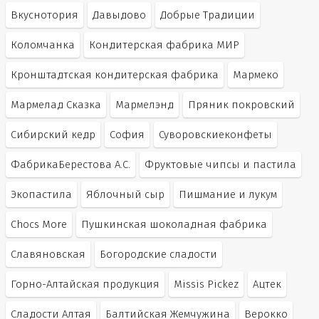
Вкуснотория
Давыдово
Добрые Традиции
Коломчанка
Кондитерская фабрика МИР
Кронштадтская кондитерская фабрика
Мармеко
Мармелад Сказка
Мармелэнд
Пряник покровский
Сибирский кедр
София
Суворовскиеконфеты
ФабрикаБерестова А.С.
Фруктовые чипсы и пастила
Экопастила
Яблочный сыр
Пишмание и лукум
Chocs More
Пушкинская шоколадная фабрика
Славяновская
Богородские сладости
Горно-Алтайская продукция
Missis Pickez
Ацтек
Сладости Алтая
Балтийская Жемчужина
Верокко