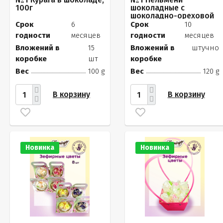
100г
шоколадные с
шоколадно-ореховой
начинкой, 120г
Срок
6
Срок
10
годности
месяцев
годности
месяцев
Вложений в
15
Вложений в
штучно
коробке
шт
коробке
Вес
100 g
Вес
120 g
В корзину
В корзину
Новинка
Новинка