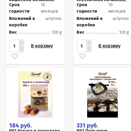
120г
120г
Срок
10
Срок
10
годности
месяцев
годности
месяцев
Вложений в
штучно
Вложений в
штучно
коробке
коробке
Вес
120 g
Вес
120 g
В корзину
В корзину
184 руб.
331 руб.
№1 Курага в шоколаде,
№1 Пельмени