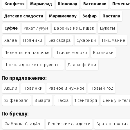
Конфеты
Мармелад
Шоколад
Батончики
Печень
Детские сладости
Маршмеллоу
Зефир
Пастила
Суфле
Рахат лукум
Варенье из шишек
Цукаты
Халва
Пряники
Без сахара
Сухарики
Пишмание
Леденцы на палочке
Птичье молоко
Козинаки
Шоколадные инструменты
Для кофейни
По предложению:
Акции
Новинки
Разное и нужное
Новый год
23 февраля
8 марта
Пасха
1 сентября
День учител
По бренду:
Фабрика СладАрт
Белёвские сладости
Братец пряник