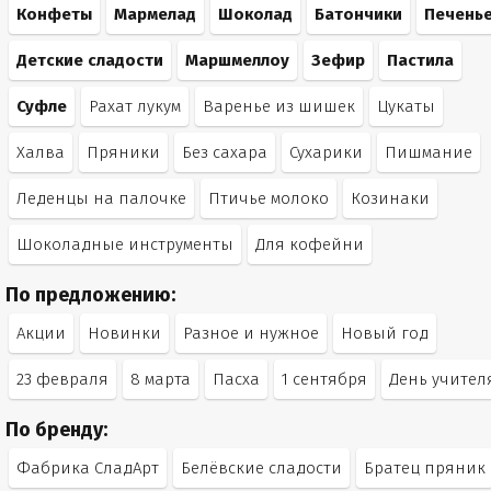
Конфеты
Мармелад
Шоколад
Батончики
Печень
Детские сладости
Маршмеллоу
Зефир
Пастила
Суфле
Рахат лукум
Варенье из шишек
Цукаты
Халва
Пряники
Без сахара
Сухарики
Пишмание
Леденцы на палочке
Птичье молоко
Козинаки
Шоколадные инструменты
Для кофейни
По предложению:
Акции
Новинки
Разное и нужное
Новый год
23 февраля
8 марта
Пасха
1 сентября
День учител
По бренду:
Фабрика СладАрт
Белёвские сладости
Братец пряник