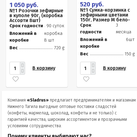
520 руб.
1 050 руб.
№1 Сумка-корзинка с
№1 Розочки зефирные
зефирными цветами
в куполе 90г, (коробка
150г, Размер М бело-
Ассорти 8шт)
розовые бутоны
Срок
3
Срок годности
90 суток
годности
месяца
Вложений в
коробка
Вложений в
6шт
коробке
8 шт
коробке
Вес
720 g
Вес
150 g
В корзину
В корзину
Компания
«Sladrus»
предлагает предпринимателям и магазинам
Нижнего Тагила выгодные оптовые поставки сладостей
(конфеты, мармелад, шоколад, конфеты и не только) с
гарантией качества, широким ассортиментом и прозрачными
условиями сотрудничества.
Почему клиенты выбирают нас?