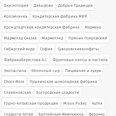
Вкуснотория
Давыдово
Добрые Традиции
Коломчанка
Кондитерская фабрика МИР
Кронштадтская кондитерская фабрика
Мармеко
Мармелад Сказка
Мармелэнд
Пряник покровский
Сибирский кедр
София
Суворовскиеконфеты
ФабрикаБерестова А.С.
Фруктовые чипсы и пастила
Экопастила
Яблочный сыр
Пишмание и лукум
Chocs More
Пушкинская шоколадная фабрика
Славяновская
Богородские сладости
Горно-Алтайская продукция
Missis Pickez
Ацтек
Сладости Алтая
Балтийская Жемчужина
Верокко