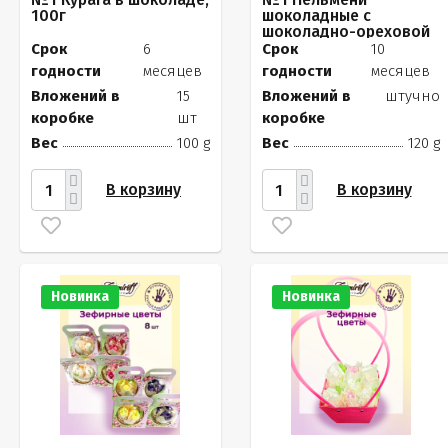
100г
шоколадные с
шоколадно-ореховой
начинкой, 120г
Срок
6
Срок
10
годности
месяцев
годности
месяцев
Вложений в
15
Вложений в
штучно
коробке
шт
коробке
Вес
100 g
Вес
120 g
В корзину
В корзину
Новинка
Новинка