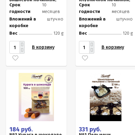
120г
120г
Срок
10
Срок
10
годности
месяцев
годности
месяцев
Вложений в
штучно
Вложений в
штучно
коробке
коробке
Вес
120 g
Вес
120 g
В корзину
В корзину
184 руб.
331 руб.
№1 Курага в шоколаде,
№1 Пельмени