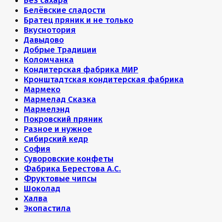
Без сахара
Белёвские сладости
Братец пряник и не только
Вкуснотория
Давыдово
Добрые Традиции
Коломчанка
Кондитерская фабрика МИР
Кронштадтская кондитерская фабрика
Мармеко
Мармелад Сказка
Мармелэнд
Покровский пряник
Разное и нужное
Сибирский кедр
София
Суворовские конфеты
Фабрика Берестова А.С.
Фруктовые чипсы
Шоколад
Халва
Экопастила