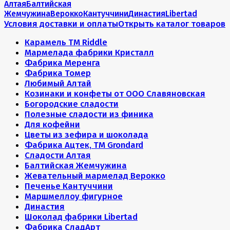
Алтая
Балтийская
Жемчужина
Верокко
Кантуччини
Династия
Libertad
Условия доставки и оплаты
Открыть каталог товаров
Карамель ТМ Riddle
Мармелада фабрики Кристалл
Фабрика Меренга
Фабрика Томер
Любимый Алтай
Козинаки и конфеты от ООО Славяновская
Богородские сладости
Полезные сладости из финика
Для кофейни
Цветы из зефира и шоколада
Фабрика Ацтек, ТМ Grondard
Сладости Алтая
Балтийская Жемчужина
Жевательный мармелад Верокко
Печенье Кантуччини
Маршмеллоу фигурное
Династия
Шоколад фабрики Libertad
Фабрика СладАрт