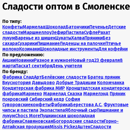
Сладости оптом в Смоленске
По типу:
Конфеты
Мармелад
Шоколад
Батончики
Печенье
Детские
сладости
Маршмеллоу
Зефир
Пастила
Суфле
Рахат
лукум
Варенье из шишек
Цукаты
Халва
Пряники
Без
сахара
Сухарики
Пишмание
Леденцы на палочке
Птичье
молоко
Козинаки
Шоколадные инструменты
Для кофейни
По предложению:
Акции
Новинки
Разное и нужное
Новый год
23 февраля
8
марта
Пасха
1 сентября
День учителя
По бренду:
Фабрика СладАрт
Белёвские сладости
Братец пряник
Вкуснотория
Давыдово
Добрые Традиции
Коломчанка
Кондитерская фабрика МИР
Кронштадтская кондитерска
фабрика
Мармеко
Мармелад Сказка
Мармелэнд
Пряник
покровский
Сибирский кедр
София
Суворовскиеконфеты
ФабрикаБерестова А.С.
Фруктовые
чипсы и пастила
Экопастила
Яблочный сыр
Пишмание и
лукум
Chocs More
Пушкинская шоколадная
фабрика
Славяновская
Богородские сладости
Горно-
Алтайская продукция
Missis Pickez
Ацтек
Сладости