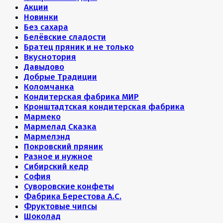
Акции
Новинки
Без сахара
Белёвские сладости
Братец пряник и не только
Вкуснотория
Давыдово
Добрые Традиции
Коломчанка
Кондитерская фабрика МИР
Кронштадтская кондитерская фабрика
Мармеко
Мармелад Сказка
Мармелэнд
Покровский пряник
Разное и нужное
Сибирский кедр
София
Суворовские конфеты
Фабрика Берестова А.С.
Фруктовые чипсы
Шоколад