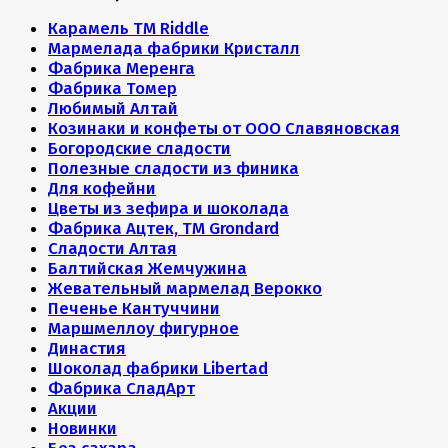
Карамель ТМ Riddle
Мармелада фабрики Кристалл
Фабрика Меренга
Фабрика Томер
Любимый Алтай
Козинаки и конфеты от ООО Славяновская
Богородские сладости
Полезные сладости из финика
Для кофейни
Цветы из зефира и шоколада
Фабрика Ацтек, ТМ Grondard
Сладости Алтая
Балтийская Жемчужина
Жевательный мармелад Верокко
Печенье Кантуччини
Маршмеллоу фигурное
Династия
Шоколад фабрики Libertad
Фабрика СладАрт
Акции
Новинки