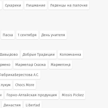
а
Сухарики
Пишмание
Леденцы на палочке
Пасха
1 сентября
День учителя
Давыдово
Добрые Традиции
Коломчанка
рмеко
Мармелад Сказка
Мармелэнд
ФабрикаБерестова А.С.
лукум
Chocs More
и
Горно-Алтайская продукция
Missis Pickez
Династия
Libertad