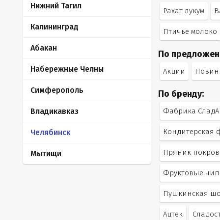
Нижний Тагил
Рахат лукум
В
Калининград
Птичье молоко
Абакан
По предложен
Набережные Челны
Акции
Новин
Симферополь
По бренду:
Владикавказ
Фабрика СладА
Кондитерская 
Челябинск
Пряник покров
Мытищи
Фруктовые чип
Пушкинская ш
Ацтек
Сладос