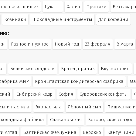
аренье из шишек
Цукаты
Халва
Пряники
Без сахар
Козинаки
Шоколадные инструменты
Для кофейни
ию:
ки
Разное и нужное
Новый год
23 февраля
8 марта
рт
Белёвские сладости
Братец пряник
Вкуснотория
фабрика МИР
Кронштадтская кондитерская фабрика
Ма
ский
Сибирский кедр
София
Суворовскиеконфеты
сы и пастила
Экопастила
Яблочный сыр
Пишмание и 
околадная фабрика
Славяновская
Богородские сладост
ти Алтая
Балтийская Жемчужина
Верокко
Кантуччини