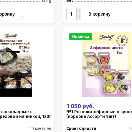
120 g
Вес
орзину
В корзину
Новинка
1 050 руб.
 шоколадные с
№1 Розочки зефирные в купол
еховой начинкой, 120г
(коробка Ассорти 8шт)
и
10 месяцев
Срок годности