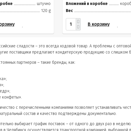
оробке
штучно
Вложений в коробке
короб
120 g
Вес
орзину
В корзину
сийские сладости – это всегда ходовой товар. А проблемы с оптово
ругие поставщики предлагают кондитерскую продукцию со слишком 
тоянных партнеров – такие бренды, как:
ка»;
»;
едр»;
е конфеты».
ичество с перечисленными компаниями позволяет устанавливать че
натуральный состав и качество подтверждены документально.
тельно выбирает график поставок – от одного до двух раз в неделю
в в Челябинск осуществляется транспортной компанией, выбранной п