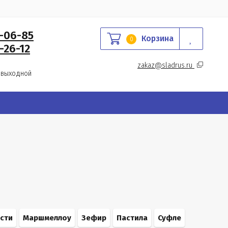
0-06-85
Корзина
0
-26-12
zakaz@sladrus.ru 
 выходной
сти
Маршмеллоу
Зефир
Пастила
Суфле