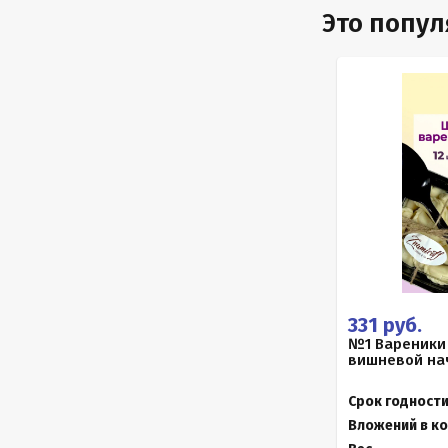
Это попу
331 руб.
№1 Вареники
вишневой нач
Срок годност
Вложений в к