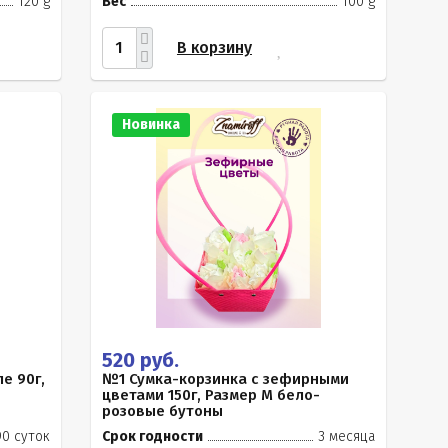
120 g
Вес
100 g
В корзину
Новинка
520 руб.
е 90г,
№1 Сумка-корзинка с зефирными
цветами 150г, Размер М бело-
розовые бутоны
90 суток
Срок годности
3 месяца