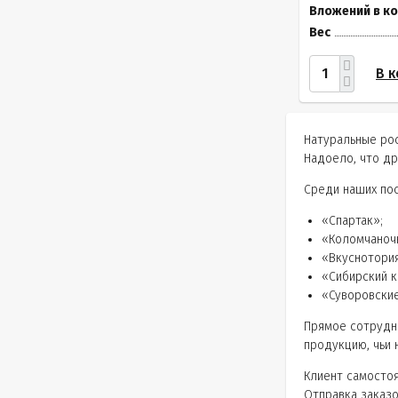
Вложений в к
Вес
В к
Натуральные рос
Надоело, что д
Среди наших пос
«Спартак»;
«Коломчаноч
«Вкуснотория
«Сибирский к
«Суворовски
Прямое сотрудн
продукцию, чьи 
Клиент самостоя
Отправка заказо