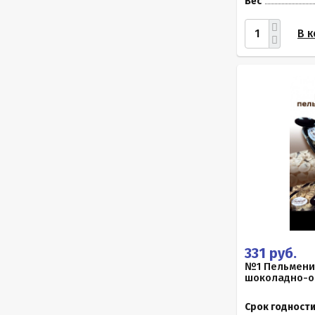
Вес
В к
331 руб.
№1 Пельмени
шоколадно-ор
Срок годност