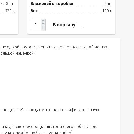
ка 8 шт
Вложений в коробке
6шт
720 g
Вес
150 g
В корзину
й покупкой поможет решить интернет-магазин «Sladrus».
большой наценкой?
стные цены. Мы продаем только сертифицированную
, а мы, в свою очередь, тщательно его соблюдаем.
окупателем (одной из двух на выбор).