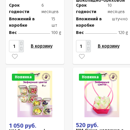
шоколадно-ореховой
начинкой, 120г
Срок
6
Срок
10
годности
месяцев
годности
месяцев
Вложений в
15
Вложений в
штучно
коробке
шт
коробке
Вес
100 g
Вес
120 g
В корзину
В корзину
Новинка
Новинка
520 руб.
1 050 руб.