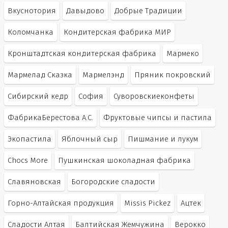
Вкуснотория
Давыдово
Добрые Традиции
Коломчанка
Кондитерская фабрика МИР
Кронштадтская кондитерская фабрика
Мармеко
Мармелад Сказка
Мармелэнд
Пряник покровский
Сибирский кедр
София
Суворовскиеконфеты
ФабрикаБерестова А.С.
Фруктовые чипсы и пастила
Экопастила
Яблочный сыр
Пишмание и лукум
Chocs More
Пушкинская шоколадная фабрика
Славяновская
Богородские сладости
Горно-Алтайская продукция
Missis Pickez
Ацтек
Сладости Алтая
Балтийская Жемчужина
Верокко