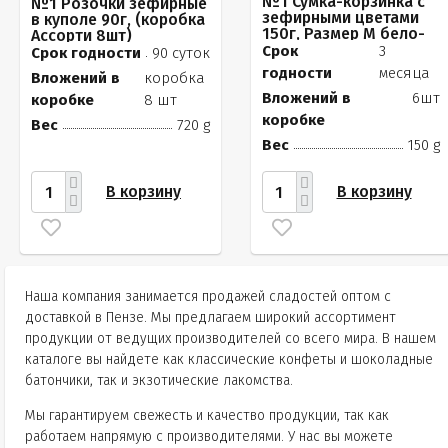
№1 Сумка-корзинка с
№1 Розочки зефирные
зефирными цветами
в куполе 90г, (коробка
150г, Размер М бело-
Ассорти 8шт)
розовые бутоны
Срок
3
Срок годности
90 суток
годности
месяца
Вложений в
коробка
Вложений в
6шт
коробке
8 шт
коробке
Вес
720 g
Вес
150 g
В корзину
В корзину
Наша компания занимается продажей сладостей оптом с
доставкой в Пензе. Мы предлагаем широкий ассортимент
продукции от ведущих производителей со всего мира. В нашем
каталоге вы найдете как классические конфеты и шоколадные
батончики, так и экзотические лакомства.
Мы гарантируем свежесть и качество продукции, так как
работаем напрямую с производителями. У нас вы можете