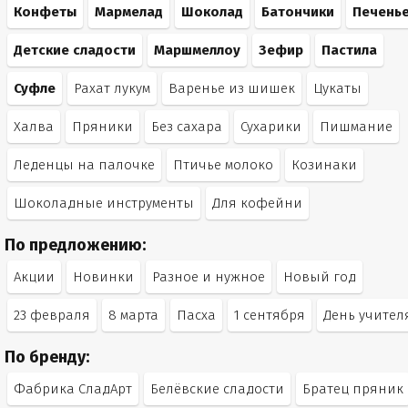
Конфеты
Мармелад
Шоколад
Батончики
Печень
Детские сладости
Маршмеллоу
Зефир
Пастила
Суфле
Рахат лукум
Варенье из шишек
Цукаты
Халва
Пряники
Без сахара
Сухарики
Пишмание
Леденцы на палочке
Птичье молоко
Козинаки
Шоколадные инструменты
Для кофейни
По предложению:
Акции
Новинки
Разное и нужное
Новый год
23 февраля
8 марта
Пасха
1 сентября
День учител
По бренду:
Фабрика СладАрт
Белёвские сладости
Братец пряник