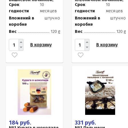
120г
120г
Срок
10
Срок
10
годности
месяцев
годности
месяцев
Вложений в
штучно
Вложений в
штучно
коробке
коробке
Вес
120 g
Вес
120 g
В корзину
В корзину
184 руб.
331 руб.
№1 Курага в шоколаде,
№1 Пельмени