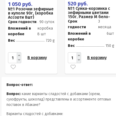
520 руб.
1 050 руб.
№1 Сумка-корзинка с
№1 Розочки зефирные
зефирными цветами
в куполе 90г, (коробка
150г, Размер М бело-
Ассорти 8шт)
розовые бутоны
Срок
3
Срок годности
90 суток
годности
месяца
Вложений в
коробка
Вложений в
6шт
коробке
8 шт
коробке
Вес
720 g
Вес
150 g
В корзину
В корзину
Вопрос-ответ:
Вопрос:
какие варианты сладостей с добавками (орехи,
сухофрукты, шоколад) представлены в ассортименте оптовых
поставок в Абакане?
Варианты сладостей с добавками: