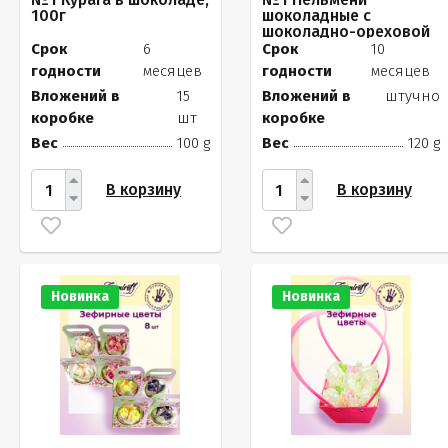
100г
шоколадные с
шоколадно-ореховой
начинкой, 120г
Срок
6
Срок
10
годности
месяцев
годности
месяцев
Вложений в
15
Вложений в
штучно
коробке
шт
коробке
Вес
100 g
Вес
120 g
В корзину
В корзину
Новинка
Новинка