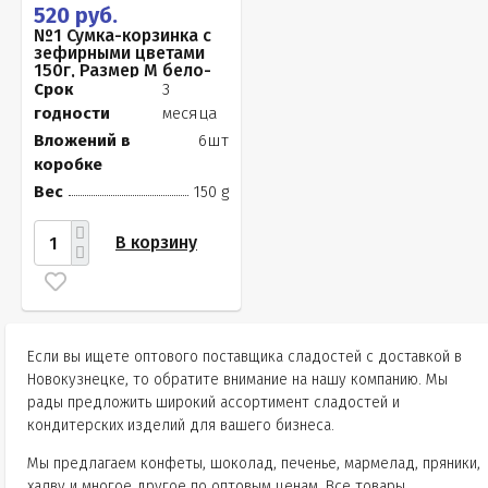
520 руб.
№1 Сумка-корзинка с
зефирными цветами
150г, Размер М бело-
розовые бутоны
Срок
3
годности
месяца
Вложений в
6шт
коробке
Вес
150 g
В корзину
Если вы ищете оптового поставщика сладостей с доставкой в
Новокузнецке, то обратите внимание на нашу компанию. Мы
рады предложить широкий ассортимент сладостей и
кондитерских изделий для вашего бизнеса.
Мы предлагаем конфеты, шоколад, печенье, мармелад, пряники,
халву и многое другое по оптовым ценам. Все товары