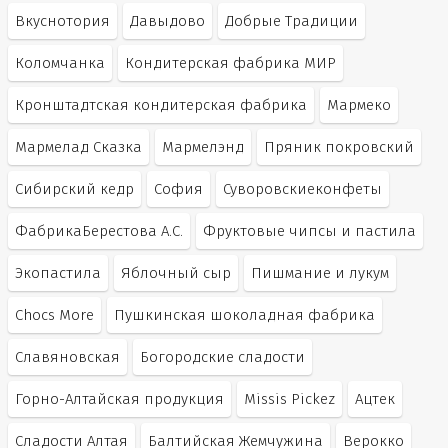
Вкуснотория
Давыдово
Добрые Традиции
Коломчанка
Кондитерская фабрика МИР
Кронштадтская кондитерская фабрика
Мармеко
Мармелад Сказка
Мармелэнд
Пряник покровский
Сибирский кедр
София
Суворовскиеконфеты
ФабрикаБерестова А.С.
Фруктовые чипсы и пастила
Экопастила
Яблочный сыр
Пишмание и лукум
Chocs More
Пушкинская шоколадная фабрика
Славяновская
Богородские сладости
Горно-Алтайская продукция
Missis Pickez
Ацтек
Сладости Алтая
Балтийская Жемчужина
Верокко