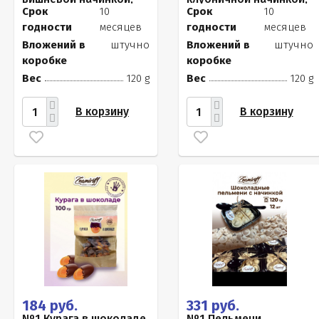
120г
120г
Срок
10
Срок
10
годности
месяцев
годности
месяцев
Вложений в
штучно
Вложений в
штучно
коробке
коробке
Вес
120 g
Вес
120 g
В корзину
В корзину
184 руб.
331 руб.
№1 Курага в шоколаде,
№1 Пельмени