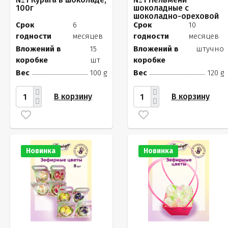
100г
шоколадные с
шоколадно-ореховой
начинкой, 120г
Срок
6
Срок
10
годности
месяцев
годности
месяцев
Вложений в
15
Вложений в
штучно
коробке
шт
коробке
Вес
100 g
Вес
120 g
В корзину
В корзину
Новинка
Новинка