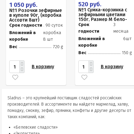
520 руб.
1 050 руб.
№1 Сумка-корзинка с
№1 Розочки зефирные
зефирными цветами
в куполе 90г, (коробка
150г, Размер М бело-
Ассорти 8шт)
розовые бутоны
Срок
3
Срок годности
90 суток
годности
месяца
Вложений в
коробка
Вложений в
6шт
коробке
8 шт
коробке
Вес
720 g
Вес
150 g
В корзину
В корзину
Sladrus – это крупнейший поставщик сладостей российских
производителей. В ассортименте вы найдете мармелад, халву,
помадку, смокву, зефир, пряники, конфеты и другие десерты от
таких компаний, как:
«Белевские сладости»
«Экопастила»