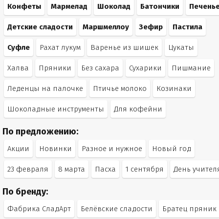
Конфеты
Мармелад
Шоколад
Батончики
Печень
Детские сладости
Маршмеллоу
Зефир
Пастила
Суфле
Рахат лукум
Варенье из шишек
Цукаты
Халва
Пряники
Без сахара
Сухарики
Пишмание
Леденцы на палочке
Птичье молоко
Козинаки
Шоколадные инструменты
Для кофейни
По предложению:
Акции
Новинки
Разное и нужное
Новый год
23 февраля
8 марта
Пасха
1 сентября
День учител
По бренду:
Фабрика СладАрт
Белёвские сладости
Братец пряник