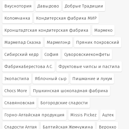
Вкуснотория
Давыдово
Добрые Традиции
Коломчанка
Кондитерская фабрика МИР
Кронштадтская кондитерская фабрика
Мармеко
Мармелад Сказка
Мармелэнд
Пряник покровский
Сибирский кедр
София
Суворовскиеконфеты
ФабрикаБерестова А.С.
Фруктовые чипсы и пастила
Экопастила
Яблочный сыр
Пишмание и лукум
Chocs More
Пушкинская шоколадная фабрика
Славяновская
Богородские сладости
Горно-Алтайская продукция
Missis Pickez
Ацтек
Сладости Алтая
Балтийская Жемчужина
Верокко