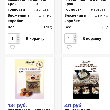
120г
120г
Срок
10
Срок
10
годности
месяцев
годности
месяцев
Вложений в
штучно
Вложений в
штучно
коробке
коробке
Вес
120 g
Вес
120 g
В корзину
В корзину
184 руб.
331 руб.
№1 Курага в шоколаде,
№1 Пельмени