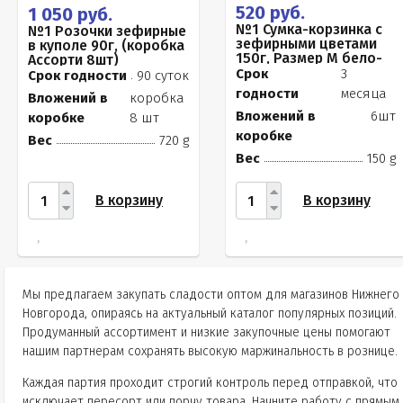
520 руб.
1 050 руб.
№1 Сумка-корзинка с
№1 Розочки зефирные
зефирными цветами
в куполе 90г, (коробка
150г, Размер М бело-
Ассорти 8шт)
розовые бутоны
Срок
3
Срок годности
90 суток
годности
месяца
Вложений в
коробка
Вложений в
6шт
коробке
8 шт
коробке
Вес
720 g
Вес
150 g
В корзину
В корзину
Мы предлагаем закупать сладости оптом для магазинов Нижнего
Новгорода, опираясь на актуальный каталог популярных позиций.
Продуманный ассортимент и низкие закупочные цены помогают
нашим партнерам сохранять высокую маржинальность в рознице.
Каждая партия проходит строгий контроль перед отправкой, что
исключает пересорт или порчу товара. Начните работу с прямым