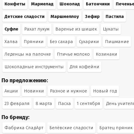
Конфеты
Мармелад
Шоколад
Батончики
Печень
Детские сладости
Маршмеллоу
Зефир
Пастила
Суфле
Рахат лукум
Варенье из шишек
Цукаты
Халва
Пряники
Без сахара
Сухарики
Пишмание
Леденцы на палочке
Птичье молоко
Козинаки
Шоколадные инструменты
Для кофейни
По предложению:
Акции
Новинки
Разное и нужное
Новый год
23 февраля
8 марта
Пасха
1 сентября
День учител
По бренду:
Фабрика СладАрт
Белёвские сладости
Братец пряник