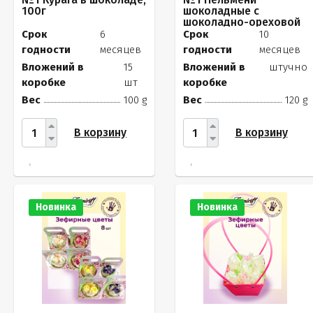
100г
шоколадные с
шоколадно-ореховой
начинкой, 120г
Срок
6
Срок
10
годности
месяцев
годности
месяцев
Вложений в
15
Вложений в
штучно
коробке
шт
коробке
Вес
100 g
Вес
120 g
В корзину
В корзину
Новинка
Новинка