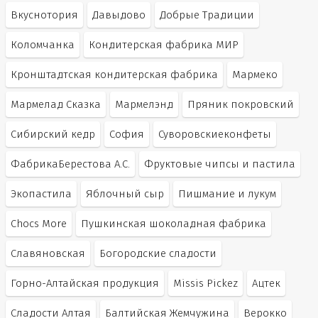
Вкуснотория
Давыдово
Добрые Традиции
Коломчанка
Кондитерская фабрика МИР
Кронштадтская кондитерская фабрика
Мармеко
Мармелад Сказка
Мармелэнд
Пряник покровский
Сибирский кедр
София
Суворовскиеконфеты
ФабрикаБерестова А.С.
Фруктовые чипсы и пастила
Экопастила
Яблочный сыр
Пишмание и лукум
Chocs More
Пушкинская шоколадная фабрика
Славяновская
Богородские сладости
Горно-Алтайская продукция
Missis Pickez
Ацтек
Сладости Алтая
Балтийская Жемчужина
Верокко