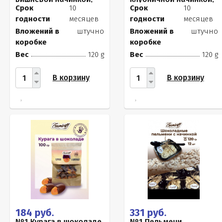
120г
120г
Срок
10
Срок
10
годности
месяцев
годности
месяцев
Вложений в
штучно
Вложений в
штучно
коробке
коробке
Вес
120 g
Вес
120 g
В корзину
В корзину
184 руб.
331 руб.
№1 Курага в шоколаде,
№1 Пельмени