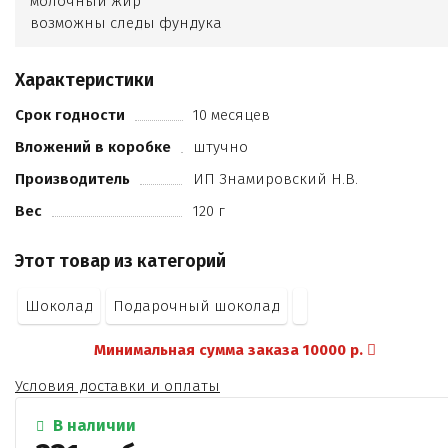
молочный жир
возможны следы фундука
кешью
арахиса
Характеристики
какао продуктов не менее 28%
кандурин
Срок годности
10 месяцев
вяленая вишня
Вложений в коробке
штучно
пищевой краситель.
Производитель
ИП Знамировский Н.В.
Вес
120 г
Этот товар из категорий
Шоколад
Подарочный шоколад
Минимальная сумма заказа 10000 р.
Условия доставки и оплаты
В наличии