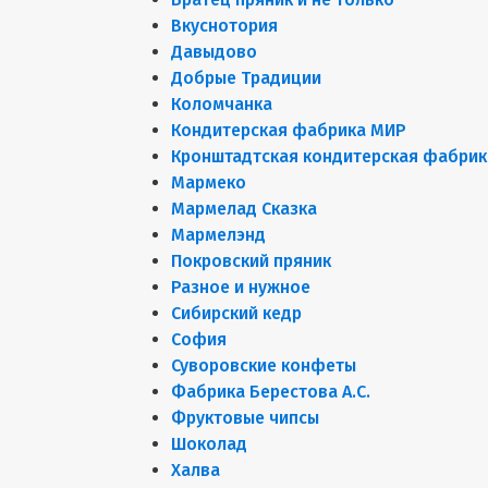
Вкуснотория
Давыдово
Добрые Традиции
Коломчанка
Кондитерская фабрика МИР
Кронштадтская кондитерская фабрик
Мармеко
Мармелад Сказка
Мармелэнд
Покровский пряник
Разное и нужное
Сибирский кедр
София
Суворовские конфеты
Фабрика Берестова А.С.
Фруктовые чипсы
Шоколад
Халва