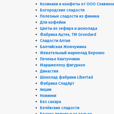
Козинаки и конфеты от ООО Славяно
Богородские сладости
Полезные сладости из финика
Для кофейни
Цветы из зефира и шоколада
Фабрика Ацтек, ТМ Grondard
Сладости Алтая
Балтийская Жемчужина
Жевательный мармелад Верокко
Печенье Кантуччини
Маршмеллоу фигурное
Династия
Шоколад фабрики Libertad
Фабрика СладАрт
Акции
Новинки
Без сахара
Белёвские сладости
Братец пряник и не только