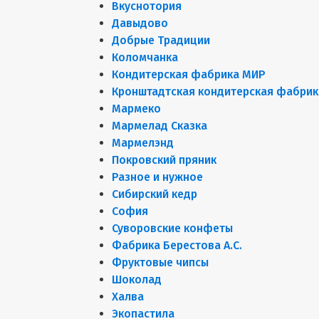
Вкуснотория
Давыдово
Добрые Традиции
Коломчанка
Кондитерская фабрика МИР
Кронштадтская кондитерская фабрик
Мармеко
Мармелад Сказка
Мармелэнд
Покровский пряник
Разное и нужное
Сибирский кедр
София
Суворовские конфеты
Фабрика Берестова А.С.
Фруктовые чипсы
Шоколад
Халва
Экопастила