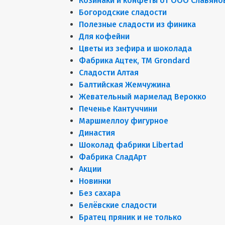
Козинаки и конфеты от ООО Славяно
Богородские сладости
Полезные сладости из финика
Для кофейни
Цветы из зефира и шоколада
Фабрика Ацтек, ТМ Grondard
Сладости Алтая
Балтийская Жемчужина
Жевательный мармелад Верокко
Печенье Кантуччини
Маршмеллоу фигурное
Династия
Шоколад фабрики Libertad
Фабрика СладАрт
Акции
Новинки
Без сахара
Белёвские сладости
Братец пряник и не только