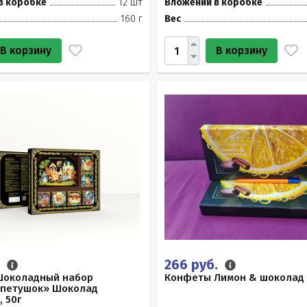
в коробке
12 шт
Вложений в коробке
160 г
Вес
В корзину
В корзину
.
266 руб.
Шоколадный набор
Конфеты Лимон & шоколад 
 петушок» Шоколад
 50г