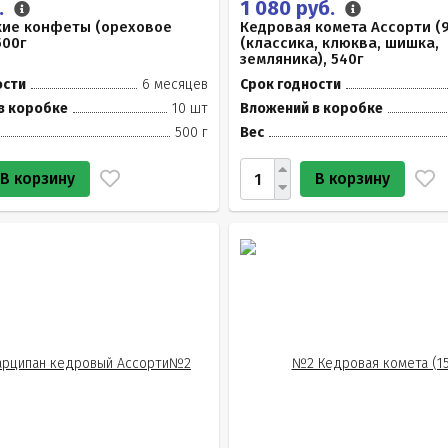
.
1 080 руб.
кие конфеты (ореховое
Кедровая комета Ассорти (
500г
(классика, клюква, шишка,
земляника), 540г
ости
6 месяцев
Срок годности
в коробке
10 шт
Вложений в коробке
500 г
Вес
В корзину
В корзину