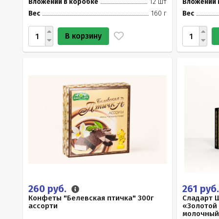
Вложений в коробке
12 шт
Вложений 
Вес
160 г
Вес
В корзину
260 руб.
261 руб
Конфеты "Белевская птичка" 300г
Сладарт 
ассорти
«Золотой
молочный,