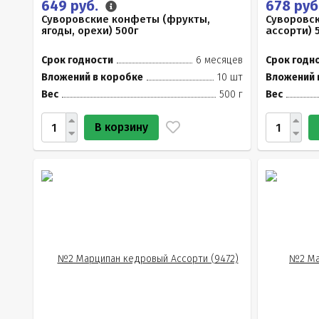
649 руб.
678 руб
Суворовские конфеты (фрукты,
Суворовс
ягоды, орехи) 500г
ассорти) 
Срок годности
6 месяцев
Срок годн
Вложений в коробке
10 шт
Вложений 
Вес
500 г
Вес
В корзину