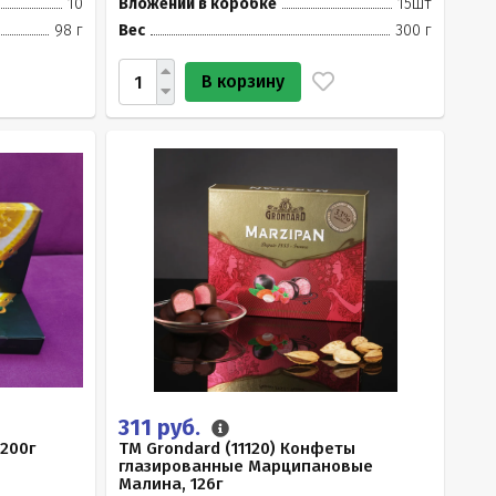
10
Вложений в коробке
15шт
98 г
Вес
300 г
В корзину
311 руб.
200г
TM Grondard (11120) Конфеты
глазированные Марципановые
Малина, 126г