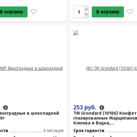
В корзину
В корзину
.
253 руб.
иноградные в шоколадной
TM Grondard (10186) Конфе
0г
глазированные Марципано
Клюква и Водка,...
ости
6 месяцев
Срок годности