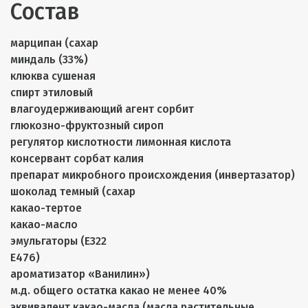
Состав
марципан (сахар
миндаль (33%)
клюква сушеная
спирт этиловый
влагоудерживающий агент сорбит
глюкозно-фруктозный сироп
регулятор кислотности лимонная кислота
консервант сорбат калия
препарат микробного происхождения (инвертазатор)
шоколад темный (сахар
какао-тертое
какао-масло
эмульгаторы (Е322
Е476)
ароматизатор «Ванилин»)
м.д. общего остатка какао не менее 40%
эквивалент какао-масла (масла растительные