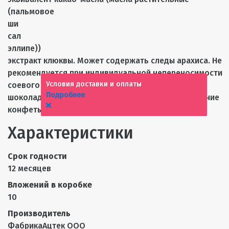
(пальмовое
ши
сал
эллипе))
экстракт клюквы. Может содержать следы арахиса. Не
рекомендуется при индивидуальной непереносимости
Условия доставки и оплаты
соевого лецитина. Использование натурального
Подробнее
шоколада может повлечь незначительное поседение
конфеты.
Характеристики
Срок годности
12 месяцев
Вложений в коробке
10
Производитель
ФабрикаАцтек ООО