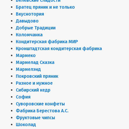
Белёвские сладости
Братец пряник и не только
Вкуснотория
Давыдово
Добрые Традиции
Коломчанка
Кондитерская фабрика МИР
Кронштадтская кондитерская фабрика
Мармеко
Мармелад Сказка
Мармелэнд
Покровский пряник
Разное и нужное
Сибирский кедр
София
Суворовские конфеты
Фабрика Берестова А.С.
Фруктовые чипсы
Шоколад