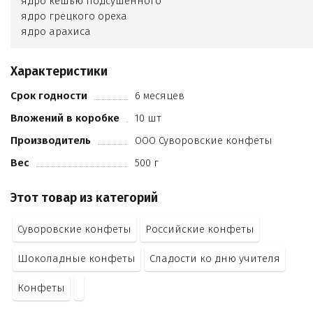
ядро кешью подсушенного
ядро грецкого ореха
ядро арахиса
ядро подсолнечника подсушенного
клклслвая стружка
Характеристики
патока
сахар
Срок годности
6 месяцев
глазурь йогуртовая шоколадная (сахар
Вложений в коробке
10 шт
какао-масло
эквивалент какао-масло
Производитель
ООО Суворовские конфеты
сухие молочные продукты
Вес
500 г
эмульгаторы
ароматизатор "йогрут"
Этот товар из категорий
йогурт обезжиренный сухой)
шоколадная масса (какао тертое
Суворовские конфеты
Российские конфеты
сахар
масло какао
Шоколадные конфеты
Сладости ко дню учителя
эмульгатор лецититн совевый
ароматизатор "Ванилин")
Конфеты
начинка жировая со вкусом шоколад(сахар
жир растительный