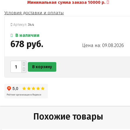
Минимальная сумма заказа 10000 р.
какао-продукты
сухие молочные продукты
Условия доставки и оплаты
эмульгатор)
пищевая добавка глянцеватель "Квик Шайн".
Артикул:
344
В наличии
678 руб.
Цена на: 09.08.2026
В корзину
Похожие товары