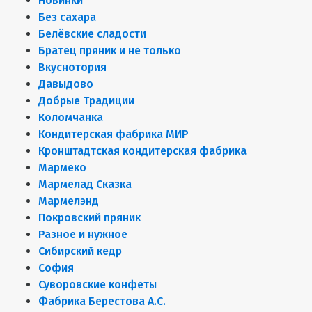
Новинки
Без сахара
Белёвские сладости
Братец пряник и не только
Вкуснотория
Давыдово
Добрые Традиции
Коломчанка
Кондитерская фабрика МИР
Кронштадтская кондитерская фабрика
Мармеко
Мармелад Сказка
Мармелэнд
Покровский пряник
Разное и нужное
Сибирский кедр
София
Суворовские конфеты
Фабрика Берестова А.С.