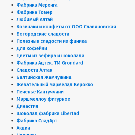
Фабрика Меренга
Фабрика Томер
Любимый Алтай
Козинаки и конфеты от ООО Славяновская
Богородские сладости
Полезные сладости из финика
Для кофейни
Цветы из зефира и шоколада
Фабрика Ацтек, ТМ Grondard
Сладости Алтая
Балтийская Жемчужина
Жевательный мармелад Верокко
Печенье Кантуччини
Маршмеллоу фигурное
Династия
Шоколад фабрики Libertad
Фабрика СладАрт
Акции