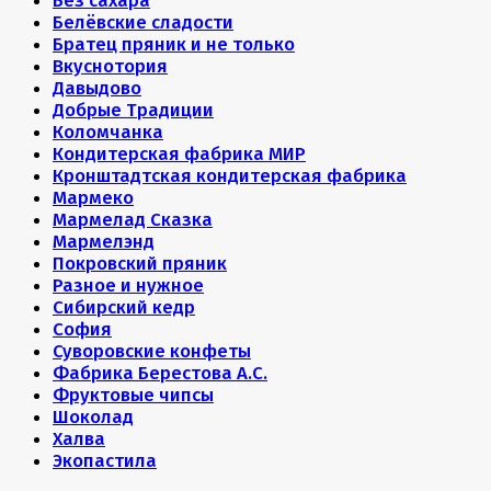
Без сахара
Белёвские сладости
Братец пряник и не только
Вкуснотория
Давыдово
Добрые Традиции
Коломчанка
Кондитерская фабрика МИР
Кронштадтская кондитерская фабрика
Мармеко
Мармелад Сказка
Мармелэнд
Покровский пряник
Разное и нужное
Сибирский кедр
София
Суворовские конфеты
Фабрика Берестова А.С.
Фруктовые чипсы
Шоколад
Халва
Экопастила