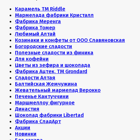
Карамель ТМ Riddle
Мармелада фабрики Кристалл
Фабрика Меренга
Фабрика Томер
Любимый Алтай
Козинаки и конфеты от ООО Славяновская
Богородские сладости
Полезные сладости из финика
Для кофейни
Цветы из зефира и шоколада
Фабрика Ацтек, ТМ Grondard
Сладости Алтая
Балтийская Жемчужина
Жевательный мармелад Верокко
Печенье Кантуччини
Маршмеллоу фигурное
Династия
Шоколад фабрики Libertad
Фабрика СладАрт
Акции
Новинки