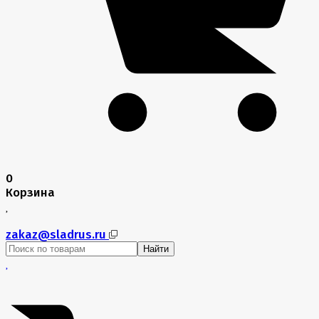
0
Корзина
zakaz@sladrus.ru
Найти