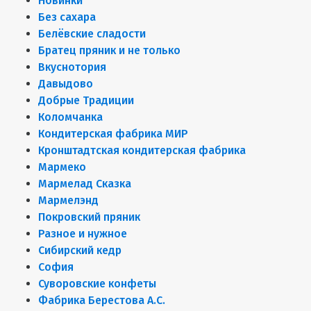
Новинки
Без сахара
Белёвские сладости
Братец пряник и не только
Вкуснотория
Давыдово
Добрые Традиции
Коломчанка
Кондитерская фабрика МИР
Кронштадтская кондитерская фабрика
Мармеко
Мармелад Сказка
Мармелэнд
Покровский пряник
Разное и нужное
Сибирский кедр
София
Суворовские конфеты
Фабрика Берестова А.С.