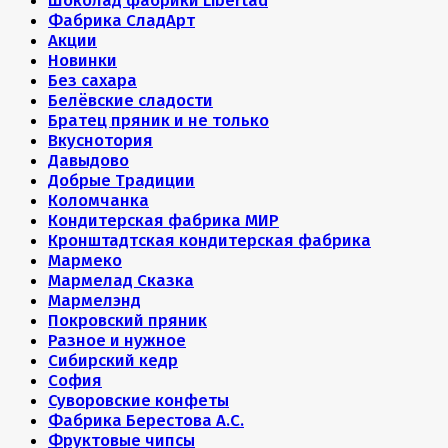
Шоколад фабрики Libertad
Фабрика СладАрт
Акции
Новинки
Без сахара
Белёвские сладости
Братец пряник и не только
Вкуснотория
Давыдово
Добрые Традиции
Коломчанка
Кондитерская фабрика МИР
Кронштадтская кондитерская фабрика
Мармеко
Мармелад Сказка
Мармелэнд
Покровский пряник
Разное и нужное
Сибирский кедр
София
Суворовские конфеты
Фабрика Берестова А.С.
Фруктовые чипсы