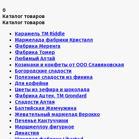
0
Каталог товаров
Каталог товаров
Карамель ТМ Riddle
Мармелада фабрики Кристалл
Фабрика Меренга
Фабрика Томер
Любимый Алтай
Козинаки и конфеты от ООО Славяновская
Богородские сладости
Полезные сладости из финика
Для кофейни
Цветы из зефира и шоколада
Фабрика Ацтек, ТМ Grondard
Сладости Алтая
Балтийская Жемчужина
Жевательный мармелад Верокко
Печенье Кантуччини
Маршмеллоу фигурное
Династия