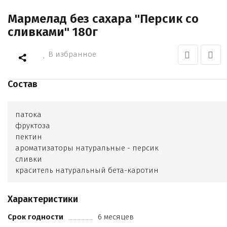
Мармелад без сахара "Персик со
сливками" 180г
В избранное
Состав
патока
фруктоза
пектин
ароматизаторы натуральные - персик
сливки
краситель натуральный бета-каротин
краситель диоксид титана
глазирователь воск карнаубский
Характеристики
Срок годности
6 месяцев