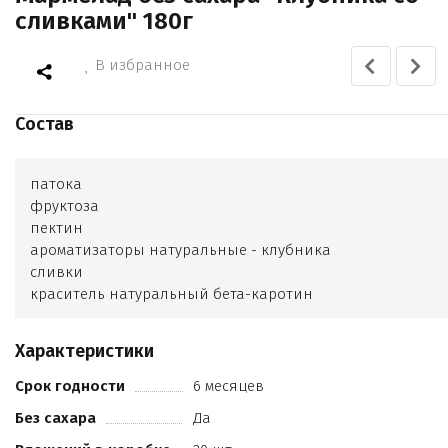
сливками" 180г
В избранное
Состав
патока
фруктоза
пектин
ароматизаторы натуральные - клубника
сливки
краситель натуральный бета-каротин
краситель диоксид титана
глазирователь воск карнаубский
Характеристики
Срок годности
6 месяцев
Без сахара
Да