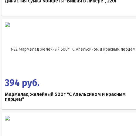
Династия Сумка Конфеты "Вишня в ликере", 220г
394 руб.
Мармелад желейный 500г "С Апельсином и красным
перцем"