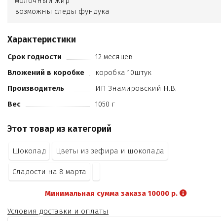
молочный жир
возможны следы фундука
кешью
арахиса
Характеристики
какао продуктов не менее 28%
кандурин
Срок годности
12 месяцев
пищевой краситель.
Вложений в коробке
коробка 10штук
Производитель
ИП Знамировский Н.В.
Вес
1050 г
Этот товар из категорий
Шоколад
Цветы из зефира и шоколада
Сладости на 8 марта
Минимальная сумма заказа 10000 р.
Условия доставки и оплаты