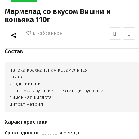
Мармелад со вкусом Вишни и
коньяка 110г
В избранное
Состав
патока крахмальная карамельная
сахар
ягоды вишни
агент желирующий - пектин цитрусовый
лимонная кислота
цитрат натрия
коньяк
ароматизатор натуральный (вишня
Характеристики
коньяк)
Срок годности
4 месяца