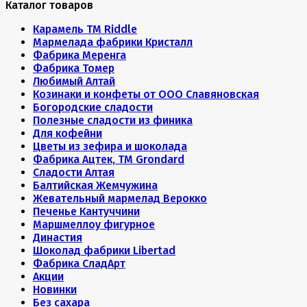
Каталог товаров
Карамель ТМ Riddle
Мармелада фабрики Кристалл
Фабрика Меренга
Фабрика Томер
Любимый Алтай
Козинаки и конфеты от ООО Славяновская
Богородские сладости
Полезные сладости из финика
Для кофейни
Цветы из зефира и шоколада
Фабрика Ацтек, ТМ Grondard
Сладости Алтая
Балтийская Жемчужина
Жевательный мармелад Верокко
Печенье Кантуччини
Маршмеллоу фигурное
Династия
Шоколад фабрики Libertad
Фабрика СладАрт
Акции
Новинки
Без сахара