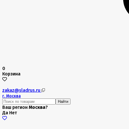
0
Корзина
zakaz@sladrus.ru
г.
Москва
Найти
Ваш регион
Москва
?
Да
Нет