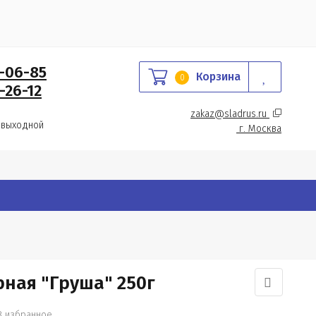
0-06-85
Корзина
0
-26-12
zakaz@sladrus.ru 
 выходной
г.
 Москва
рная "Груша" 250г
В избранное