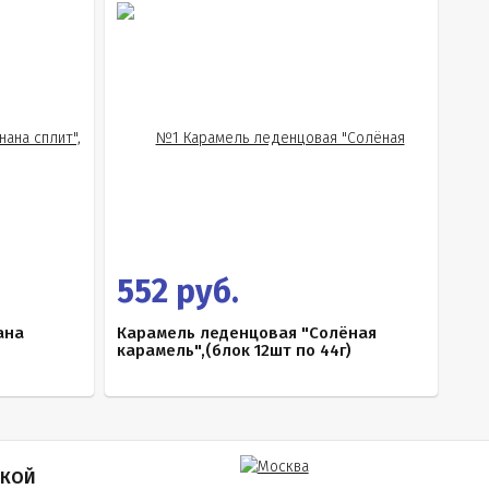
552 руб.
ана
Карамель леденцовая "Солёная
карамель",(блок 12шт по 44г)
ПКОЙ