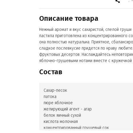
Описание товара
Нежный аромат и вкус сахаристой, спелой груши
пастила приготовлена из концентрированного сок
она полностью натуральна. Приятное, сбалансир
сладкое послевкусие придется по нраву любит
фруктовых десертов. Наслаждайтесь неповтори
яблочно-грушевыми нотами вместе с кружечкой 
Состав
Сахар-песок
патока
пюре яблочное
желирующий агент - агар
белок яичный сухой
кислота молочная
концентрированный грушевый сок.