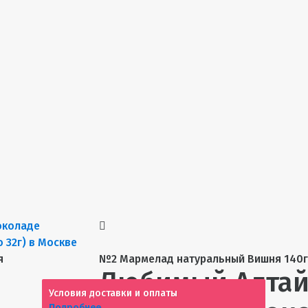
я
№2 Мармелад натуральный Вишня 140г
Любимый Алтай
Условия доставки и оплаты
Подробнее