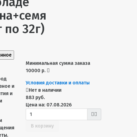
оладе
на+семя
 по 32г)
анное
Минимальная сумма заказа
10000 р.
род
Условия доставки и оплаты
зное и
Нет в наличии
тия и
883 руб.
и
Цена на: 07.08.2026
м
В корзину
ыщения
еты.