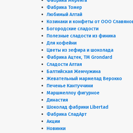
Фабрика Меренга
Фабрика Томер
Любимый Алтай
Козинаки и конфеты от ООО Славяно
Богородские сладости
Полезные сладости из финика
Для кофейни
Цветы из зефира и шоколада
Фабрика Ацтек, ТМ Grondard
Сладости Алтая
Балтийская Жемчужина
Жевательный мармелад Верокко
Печенье Кантуччини
Маршмеллоу фигурное
Династия
Шоколад фабрики Libertad
Фабрика СладАрт
Акции
Новинки