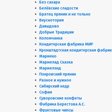
Без сахара
Белёвские сладости
Братец пряник и не только
Вкуснотория
Давыдово
Добрые Традиции
Коломчанка
Кондитерская фабрика МИР
Кронштадтская кондитерская фабрик
Мармеко
Мармелад Сказка
Мармелэнд
Покровский пряник
Разное и нужное
Сибирский кедр
София
Суворовские конфеты
Фабрика Берестова А.С.
Фруктовые чипсы