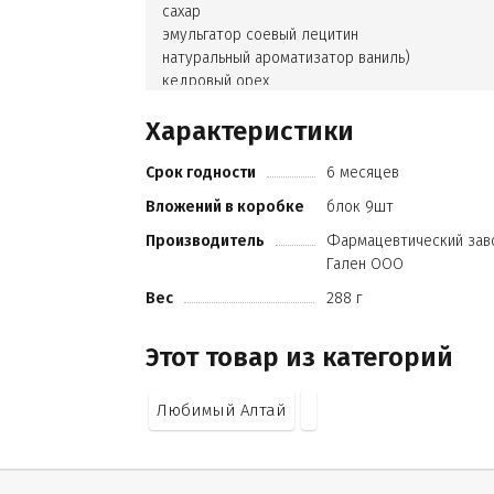
сахар
эмульгатор соевый лецитин
натуральный ароматизатор ваниль)
кедровый орех
ядро подсолнечника
Характеристики
мёд алтайский натуральный.
Срок годности
6 месяцев
Вложений в коробке
блок 9шт
Производитель
Фармацевтический зав
Гален ООО
Вес
288 г
Этот товар из категорий
Любимый Алтай