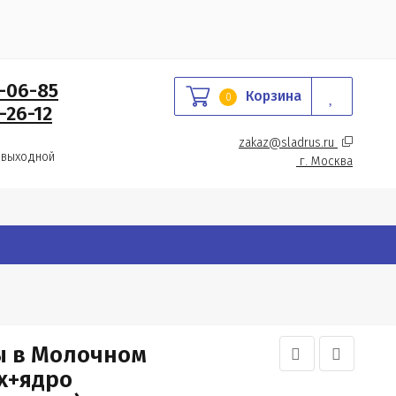
0-06-85
Корзина
0
-26-12
zakaz@sladrus.ru 
 выходной
г.
 Москва
ы в Молочном
х+ядро