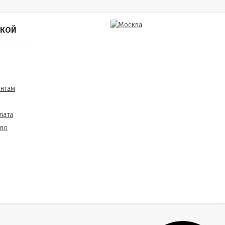
ПКОЙ
ентам
лата
тво