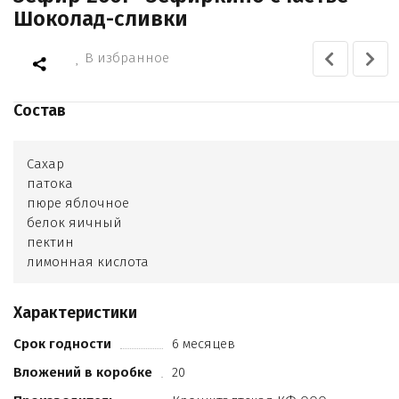
Шоколад-сливки
В избранное
Состав
Сахар
патока
пюре яблочное
белок яичный
пектин
лимонная кислота
лактат натрия
ароматизаторы сливки
Характеристики
шоколад. Красители колер карамельный
Срок годности
6 месяцев
Вложений в коробке
20