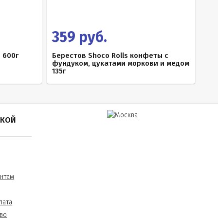
359 руб.
 600г
Берестов Shoco Rolls конфеты с
фундуком, цукатами моркови и медом
135г
ПКОЙ
нтам
лата
во