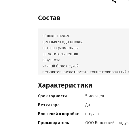
Состав
яблоко свежее
цельная ягода клюква
патока крахмальная
загуститель пектин
фруктоза
яичный белок сухой
регулятор кислотности - концентрированный
сок
Характеристики
Срок годности
5 месяцев
Без сахара
Да
Вложений в коробке
штучно
Производитель
ООО Белевский продук