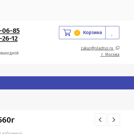
0-06-85
Корзина
0
-26-12
zakaz@sladrus.ru 
 выходной
г.
 Москва
560г
В избранное