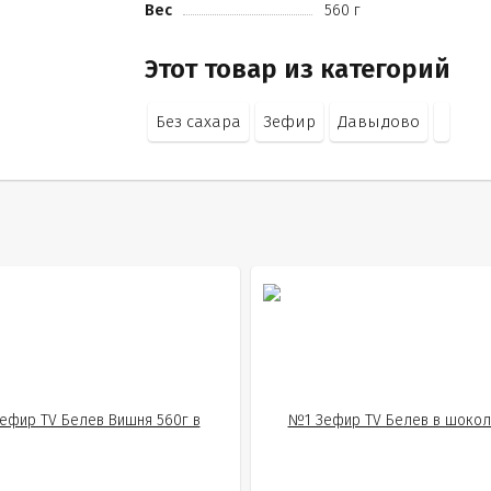
Вес
560 г
Этот товар из категорий
Без сахара
Зефир
Давыдово