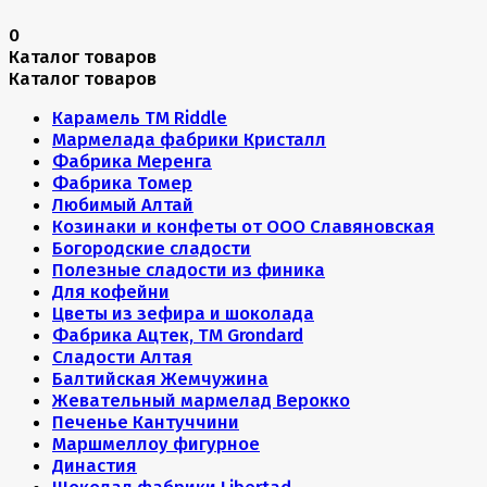
0
Каталог товаров
Каталог товаров
Карамель ТМ Riddle
Мармелада фабрики Кристалл
Фабрика Меренга
Фабрика Томер
Любимый Алтай
Козинаки и конфеты от ООО Славяновская
Богородские сладости
Полезные сладости из финика
Для кофейни
Цветы из зефира и шоколада
Фабрика Ацтек, ТМ Grondard
Сладости Алтая
Балтийская Жемчужина
Жевательный мармелад Верокко
Печенье Кантуччини
Маршмеллоу фигурное
Династия