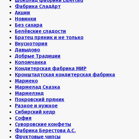
Шоколад фабрики Libertad
Фабрика СладАрт
Акции
Новинки
Без сахара
Белёвские сладости
Братец пряник и не только
Вкуснотория
Давыдово
Добрые Традиции
Коломчанка
Кондитерская фабрика МИР
Кронштадтская кондитерская фабрика
Мармеко
Мармелад Сказка
Мармелэнд
Покровский пряник
Разное и нужное
Сибирский кедр
София
Суворовские конфеты
Фабрика Берестова А.С.
Фруктовые чипсы