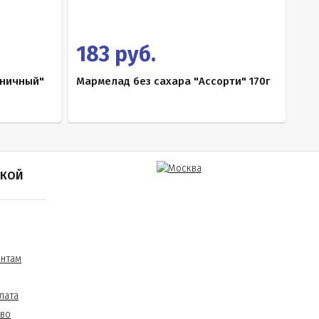
183 руб.
бничный"
Мармелад без сахара "Ассорти" 170г
ПКОЙ
ентам
лата
тво