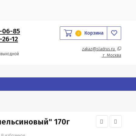
0-06-85
Корзина
0
-26-12
zakaz@sladrus.ru 
 выходной
г.
 Москва
пельсиновый" 170г
В избранное