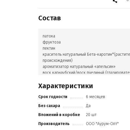
Состав
патока
фруктоза
пектин
краситель натуральный Бета-каротин*(растит
происхождения)
ароматизатор натуральный «апельсин»
воск карнаубский/воск пчелиный (глазировате
Характеристики
Срок годности
6 месяцев
Без сахара
Да
Вложений в коробке
20 шт
Производитель
ООО "Аурум-Опт"