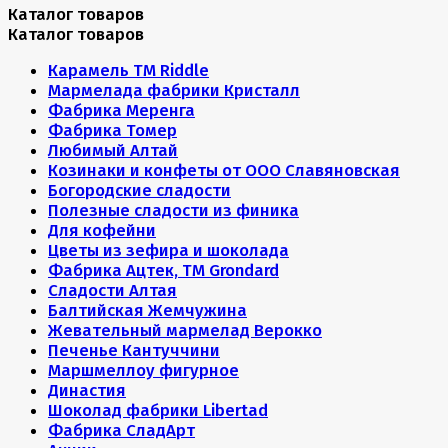
Каталог товаров
Каталог товаров
Карамель ТМ Riddle
Мармелада фабрики Кристалл
Фабрика Меренга
Фабрика Томер
Любимый Алтай
Козинаки и конфеты от ООО Славяновская
Богородские сладости
Полезные сладости из финика
Для кофейни
Цветы из зефира и шоколада
Фабрика Ацтек, ТМ Grondard
Сладости Алтая
Балтийская Жемчужина
Жевательный мармелад Верокко
Печенье Кантуччини
Маршмеллоу фигурное
Династия
Шоколад фабрики Libertad
Фабрика СладАрт