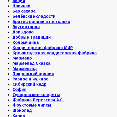
Акции
Новинки
Без сахара
Белёвские сладости
Братец пряник и не только
Вкуснотория
Давыдово
Добрые Традиции
Коломчанка
Кондитерская фабрика МИР
Кронштадтская кондитерская фабрика
Мармеко
Мармелад Сказка
Мармелэнд
Покровский пряник
Разное и нужное
Сибирский кедр
София
Суворовские конфеты
Фабрика Берестова А.С.
Фруктовые чипсы
Шоколад
Халва