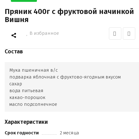
Пряник 400г с фруктовой начинкой
Вишня
В избранное
Состав
Мука пшеничная в/с
подварка яблочная с фруктово-ягодным вкусом
сахар
вода питьевая
какао-порошок
масло подсолнечное
сода пищевая
натуральное вкусоароматическое вещество (ванилин-
Характеристики
порошок)
регулятор кислотности (лимонная кислота)
Срок годности
2 месяца
пряность (корица)