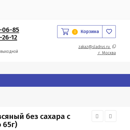
0-06-85
Корзина
0
-26-12
zakaz@sladrus.ru 
 выходной
г.
 Москва
всяный без сахара с
 65г)