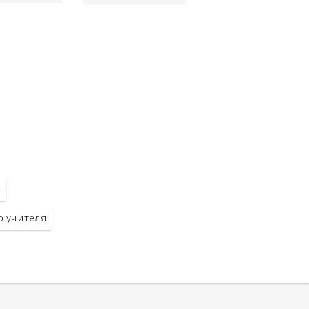
а
ю учителя