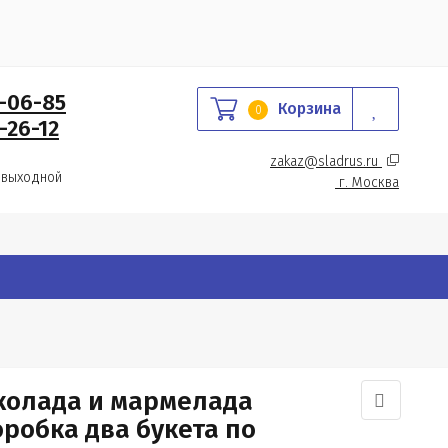
0-06-85
Корзина
0
-26-12
zakaz@sladrus.ru 
 выходной
г.
 Москва
колада и мармелада
робка два букета по