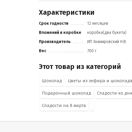
арахиса
Характеристики
экстракт ванилин
пищевой краситель. Мармелад сахар
Срок годности
12 месяцев
патока крахмальная
желатин
Вложений в коробке
коробка(два букета)
сок яблочный
Производитель
ИП Знамировский Н.В.
сорбитовый сироп
содержит красители и подсластители
Вес
700 г
консервант диоксид серы.
Этот товар из категорий
Шоколад
Цветы из зефира и шоколад
Подарочный шоколад
Сладости ко дн
Сладости на 8 марта