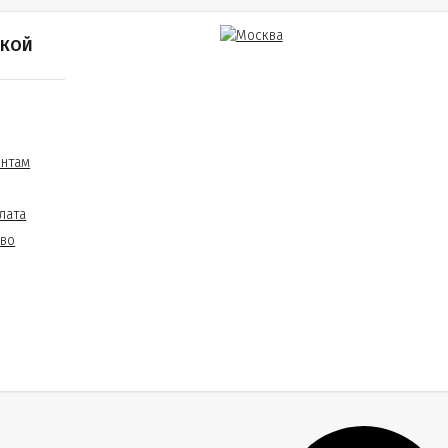
ПКОЙ
ентам
лата
тво