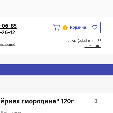
0-06-85
Корзина
0
-26-12
zakaz@sladrus.ru 
 выходной
г.
 Москва
ёрная смородина" 120г
В избранное