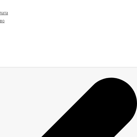
лата
тво