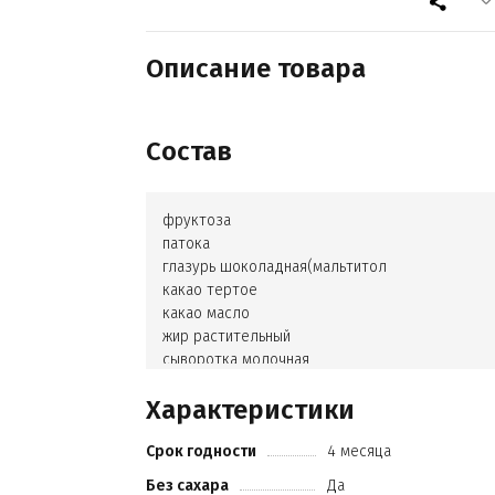
Описание товара
Состав
фруктоза
патока
глазурь шоколадная(мальтитол
какао тертое
какао масло
жир растительный
сыворотка молочная
лецитин соевый
Характеристики
ваниль)
лимонная кислота
Срок годности
4 месяца
сок смородины
агар-агар
Без сахара
Да