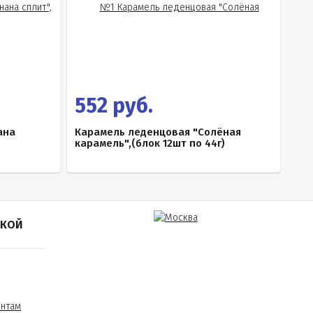
552 руб.
ана
Карамель леденцовая "Солёная
карамель",(блок 12шт по 44г)
ПКОЙ
ентам