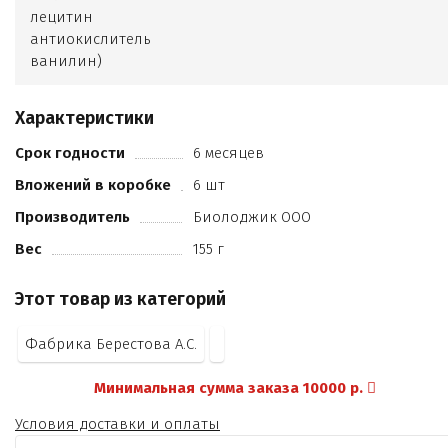
лецитин
антиокислитель
ванилин)
сахар
в т.ч. тростниковый
Характеристики
плодовый наполнитель манго-питахайя
патока
Срок годности
6 месяцев
белок сухой
Вложений в коробке
6 шт
масло сливочное
молоко цельное сгущенное с сахаром
Производитель
Биолоджик ООО
мёд
Вес
155 г
агар
лимонная кислота
Этот товар из категорий
стевия.
Фабрика Берестова А.С.
Минимальная сумма заказа 10000 р.
Условия доставки и оплаты