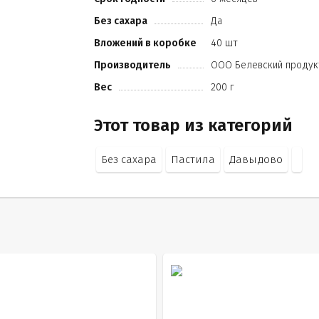
Без сахара
Да
Вложений в коробке
40 шт
Производитель
ООО Белевский продук
Вес
200 г
Этот товар из категорий
Без сахара
Пастила
Давыдово