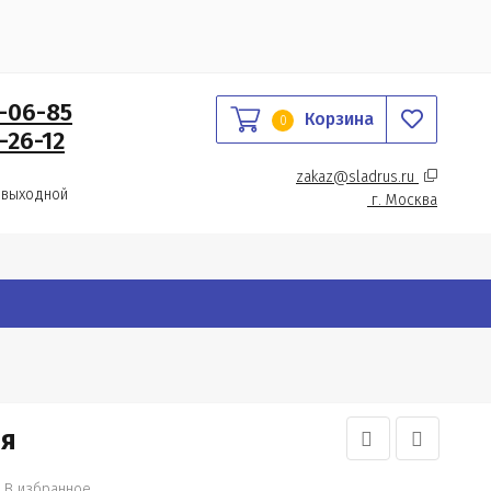
0-06-85
Корзина
0
-26-12
zakaz@sladrus.ru 
 выходной
г.
 Москва
ая
В избранное