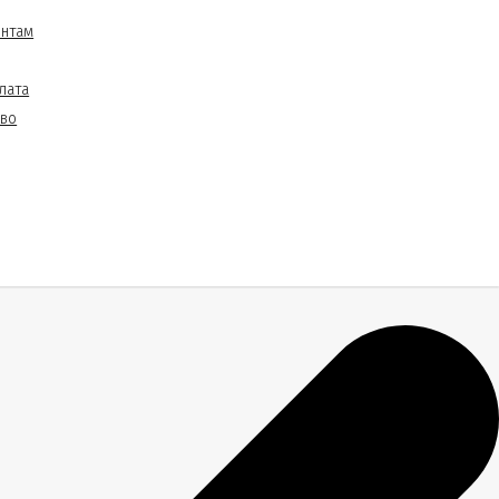
ентам
лата
тво