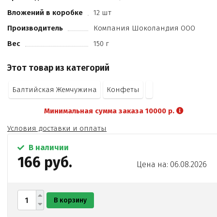
вода питьевая
Вложений в коробке
12 шт
Растворимый кофе сублимированный
ароматизатор "Бейлиз"
Производитель
Компания Шоколандия ООО
соль пищевая
Вес
150 г
ферментный препарат микробного происхождения
инвертаза
Этот товар из категорий
могут содержаться следовые количества орехов
глютена
Балтийская Жемчужина
Конфеты
кунжута
Минимальная сумма заказа 10000 р.
Условия доставки и оплаты
В наличии
166 руб.
Цена на: 06.08.2026
В корзину