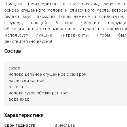
Помадка производится по классическому рецепту н
основе сгущенного молока и сливочного масла, которы
делают вкус лакомства таким нежным и сливочным, 
структуру тающей. Высокое качество продукци
обеспечивается использованием натуральных продуктов
Используем лучшие ингредиенты, чтобы был
действительно вкусно!
Состав
сахар
молоко цельное сгущенное с сахаром
масло сливочное
патока
молоко сухое обезжиренное
вода ахар
молоко цельное сгущенное с сахаром
масло сливочное
Характеристики
молоко сухое обезжиренное
патока
Срок годности
8 месяцев