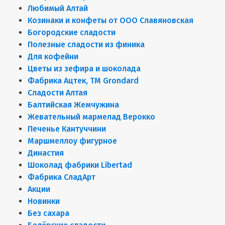
Любимый Алтай
Козинаки и конфеты от ООО Славяновская
Богородские сладости
Полезные сладости из финика
Для кофейни
Цветы из зефира и шоколада
Фабрика Ацтек, ТМ Grondard
Сладости Алтая
Балтийская Жемчужина
Жевательный мармелад Верокко
Печенье Кантуччини
Маршмеллоу фигурное
Династия
Шоколад фабрики Libertad
Фабрика СладАрт
Акции
Новинки
Без сахара