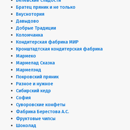
Белёвские сладости
Братец пряник и не только
Вкуснотория
Давыдово
Добрые Традиции
Коломчанка
Кондитерская фабрика МИР
Кронштадтская кондитерская фабрика
Мармеко
Мармелад Сказка
Мармелэнд
Покровский пряник
Разное и нужное
Сибирский кедр
София
Суворовские конфеты
Фабрика Берестова А.С.
Фруктовые чипсы
Шоколад