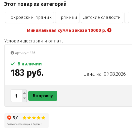
Этот товар из категорий
глазурь кондитерская Классика (сахар
заменитель какао-масла
Покровский пряник
Пряники
Детские сладости
какао - порошок
эмульгатор соевый лецитин
Минимальная сумма заказа 10000 р.
ароматизатор Сливки - молоко)
вода питьевая.
Условия доставки и оплаты
Артикул:
136
В наличии
183 руб.
Цена на: 09.08.2026
В корзину