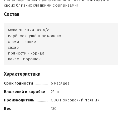
своих близких сладкими сюрпризами!
Состав
Мука пшеничная в/с
варёное сгущённое молоко
орехи грецкие
сахар
пряности - корица
какао - порошок
натуральное вкусоароматическое вещество - ванилин
регулятор кислотности - лимонная кислота
Характеристики
масло подсолнечное рафинированное
соль пищевая
Срок годности
6 месяцев
разрыхлитель - гидрокарбонат натрия (сода пищевая)
Вложений в коробке
25 шт
глазурь кондитерская Классика белая (сахар
заменитель какао-масла
Производитель
ООО Покровский пряник
сухие молочные продукты
Вес
130 г
эмульгатор соевый лецитин
ароматизатор Ванилин - порошок)