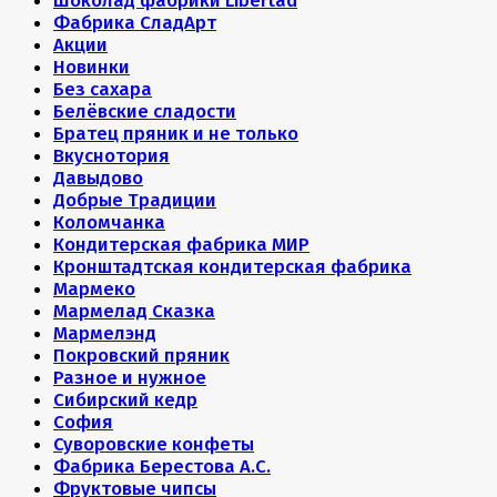
Шоколад фабрики Libertad
Фабрика СладАрт
Акции
Новинки
Без сахара
Белёвские сладости
Братец пряник и не только
Вкуснотория
Давыдово
Добрые Традиции
Коломчанка
Кондитерская фабрика МИР
Кронштадтская кондитерская фабрика
Мармеко
Мармелад Сказка
Мармелэнд
Покровский пряник
Разное и нужное
Сибирский кедр
София
Суворовские конфеты
Фабрика Берестова А.С.
Фруктовые чипсы