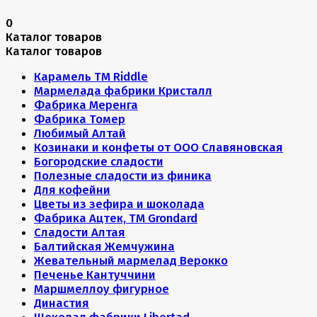
0
Каталог товаров
Каталог товаров
Карамель ТМ Riddle
Мармелада фабрики Кристалл
Фабрика Меренга
Фабрика Томер
Любимый Алтай
Козинаки и конфеты от ООО Славяновская
Богородские сладости
Полезные сладости из финика
Для кофейни
Цветы из зефира и шоколада
Фабрика Ацтек, ТМ Grondard
Сладости Алтая
Балтийская Жемчужина
Жевательный мармелад Верокко
Печенье Кантуччини
Маршмеллоу фигурное
Династия