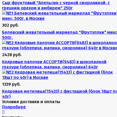
Сыр фруктовый "Апельсин с черной смородиной, с
грецким орехом и имбирем" 250г
302 руб.
Белевский жевательный мармелад "Фрутэллки" микс
500г,
2428 руб.
Кедровые палочки АССОРТИ(9483) в шоколадной
глазури (облепиха, малина, смородина) 640г
1339 руб.
Кедровая метелица(15433) с фисташкой (блок 18шт п
40г)
Условия доставки и оплаты
Подробнее