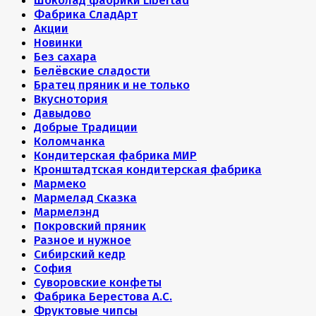
Шоколад фабрики Libertad
Фабрика СладАрт
Акции
Новинки
Без сахара
Белёвские сладости
Братец пряник и не только
Вкуснотория
Давыдово
Добрые Традиции
Коломчанка
Кондитерская фабрика МИР
Кронштадтская кондитерская фабрика
Мармеко
Мармелад Сказка
Мармелэнд
Покровский пряник
Разное и нужное
Сибирский кедр
София
Суворовские конфеты
Фабрика Берестова А.С.
Фруктовые чипсы