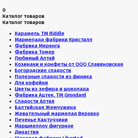
0
Каталог товаров
Каталог товаров
Карамель ТМ Riddle
Мармелада фабрики Кристалл
Фабрика Меренга
Фабрика Томер
Любимый Алтай
Козинаки и конфеты от ООО Славяновская
Богородские сладости
Полезные сладости из финика
Для кофейни
Цветы из зефира и шоколада
Фабрика Ацтек, ТМ Grondard
Сладости Алтая
Балтийская Жемчужина
Жевательный мармелад Верокко
Печенье Кантуччини
Маршмеллоу фигурное
Династия