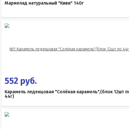
Мармелад натуральный "Киви" 140г
552 руб.
Карамель леденцовая "Солёная карамель",(блок 12шт п
44г)